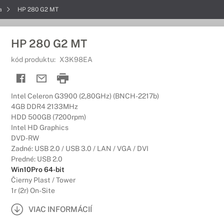
ia
HP 280 G2 MT
HP 280 G2 MT
kód produktu:
X3K98EA
Intel Celeron G3900 (2,80GHz) (BNCH-2217b)
4GB DDR4 2133MHz
HDD 500GB (7200rpm)
Intel HD Graphics
DVD-RW
Zadné: USB 2.0 / USB 3.0 / LAN / VGA / DVI
Predné: USB 2.0
Win10Pro 64-bit
Čierny Plast / Tower
1r (2r) On-Site
VIAC INFORMÁCIÍ