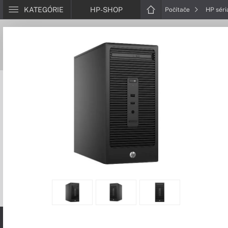
KATEGÓRIE
HP-SHOP
Počítače
HP sér