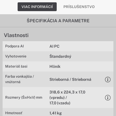
VIAC INFORMÁCIÍ
PRÍSLUŠENSTVO
ŠPECIFIKÁCIA A PARAMETRE
Vlastnosti
Podpora AI
AI PC
Vyhotovenie
Štandardný
Materiál šasi
Hliník
Farba vonkajšia /
Strieborná / Strieborná
vnútorná
318,6 x 224,3 x 17,0
Rozmery (ŠxHxV) mm
(vpredu) /
17,0 (vzadu)
Hmotnosť
1,41 kg