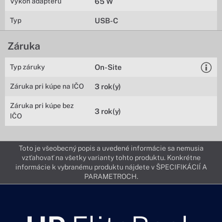
Výkon adaptéru
65 W
Typ
USB-C
Záruka
Typ záruky
On-Site
Záruka pri kúpe na IČO
3 rok(y)
Záruka pri kúpe bez
3 rok(y)
IČO
Toto je všeobecný popis a uvedené informácie sa nemusia
vzťahovať na všetky varianty tohto produktu. Konkrétne
informácie k vybranému produktu nájdete v ŠPECIFIKÁCIÍ A
PARAMETROCH.