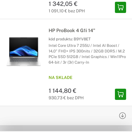
1 342,05 €
1 091,10 € bez DPH
HP ProBook 4 G1i 14"
kód produktu:
B9YV8ET
Intel Core Ultra 7 255U / Intel AI Boost /
14,0" FHD+ IPS 300nits / 32GB DDR5 / M.2
PCIe SSD 512GB / Intel Graphics / Win11Pro
64-bit / 3r (3r) Carry-In
NA SKLADE
1 144,80 €
930,73 € bez DPH