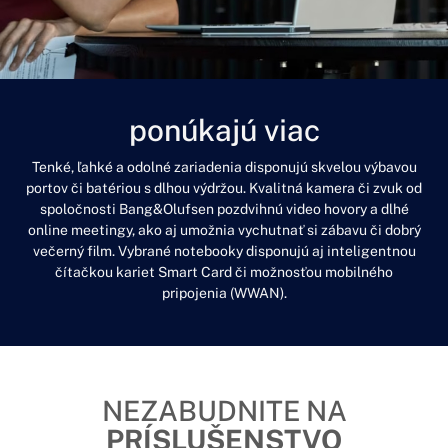
ponúkajú viac
Tenké, ľahké a odolné zariadenia disponujú skvelou výbavou
portov či batériou s dlhou výdržou. Kvalitná kamera či zvuk od
spoločnosti Bang&Olufsen pozdvihnú video hovory a dlhé
online meetingy, ako aj umožnia vychutnať si zábavu či dobrý
večerný film. Vybrané notebooky disponujú aj inteligentnou
čítačkou kariet Smart Card či možnosťou mobilného
pripojenia (WWAN).
NEZABUDNITE NA
PRÍSLUŠENSTVO