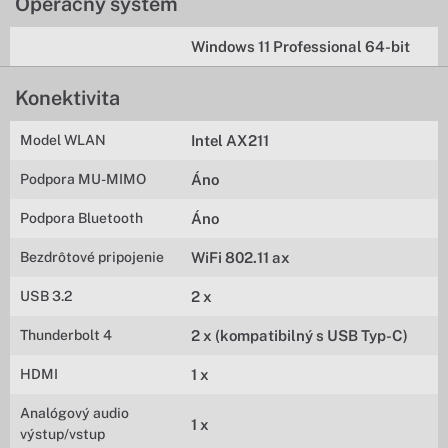
Operačný systém
Windows 11 Professional 64-bit
Konektivita
Model WLAN
Intel AX211
Podpora MU-MIMO
Áno
Podpora Bluetooth
Áno
Bezdrôtové pripojenie
WiFi 802.11 ax
USB 3.2
2 x
Thunderbolt 4
2 x (kompatibilný s USB Typ-C)
HDMI
1 x
Analógový audio
1 x
výstup/vstup