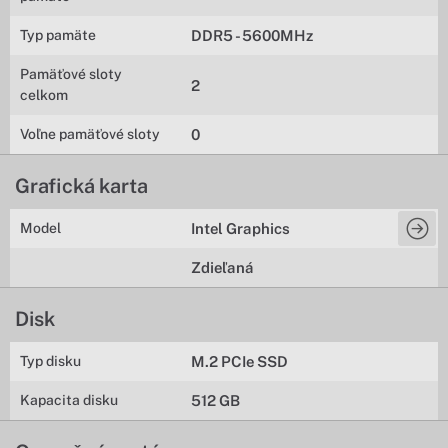
Typ pamäte
DDR5 - 5600MHz
Pamäťové sloty
2
celkom
Voľne pamäťové sloty
0
Grafická karta
Model
Intel Graphics
Zdieľaná
Disk
Typ disku
M.2 PCIe SSD
Kapacita disku
512 GB