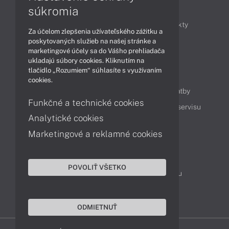
Články
súkromia
Obchodné informácie
Novinky
Produkty
Za účelom zlepšenia užívateľského zážitku a
Technológie
Videá
poskytovaných služieb na našej stránke a
marketingové účely sa do Vášho prehliadača
ukladajú súbory cookies. Kliknutím na
tlačidlo „Rozumiem“ súhlasíte s využívaním
Obsah
cookies.
Ako nakupovať
Možnosti doručenia a platby
Funkčné a technické cookies
Podpora a servis
Servisné služby
Cenník servisu
Analytické cookies
Marketingové a reklamné cookies
Kontakty
043 4224 771
Obchodné oddelenie
POVOLIŤ VŠETKO
Servisné oddelenie
Reklamácia tovaru
TeamViewer (vzdialená podpora)
ODMIETNUŤ