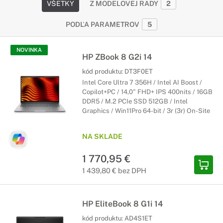
VŠETKY
Z MODELOVEJ RADY
2
PODĽA PARAMETROV
5
NOVINKA
HP ZBook 8 G2i 14
kód produktu:
DT3F0ET
Intel Core Ultra 7 356H / Intel AI Boost /
Copilot+PC / 14,0" FHD+ IPS 400nits / 16GB
DDR5 / M.2 PCIe SSD 512GB / Intel
Graphics / Win11Pro 64-bit / 3r (3r) On-Site
NA SKLADE
1 770,95 €
1 439,80 € bez DPH
HP EliteBook 8 G1i 14
kód produktu:
AD4S1ET