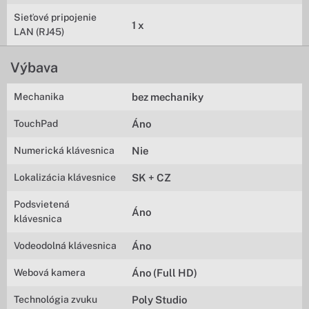
Sieťové pripojenie
1 x
LAN (RJ45)
Výbava
Mechanika
bez mechaniky
TouchPad
Áno
Numerická klávesnica
Nie
Lokalizácia klávesnice
SK + CZ
Podsvietená
Áno
klávesnica
Vodeodolná klávesnica
Áno
Webová kamera
Áno (Full HD)
Technológia zvuku
Poly Studio