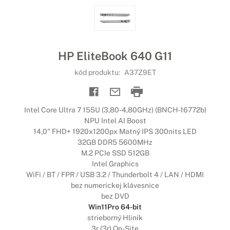
HP EliteBook 640 G11
kód produktu:
A37Z9ET
Intel Core Ultra 7 155U (3,80-4,80GHz) (BNCH-16772b)
NPU Intel AI Boost
14,0" FHD+ 1920x1200px Matný IPS 300nits LED
32GB DDR5 5600MHz
M.2 PCIe SSD 512GB
Intel Graphics
WiFi / BT / FPR / USB 3.2 / Thunderbolt 4 / LAN / HDMI
bez numerickej klávesnice
bez DVD
Win11Pro 64-bit
strieborný Hliník
3r (3r) On-Site