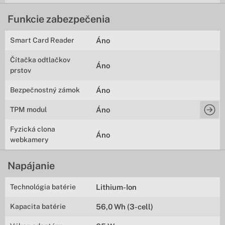
Funkcie zabezpečenia
Smart Card Reader
Áno
Čítačka odtlačkov
Áno
prstov
Bezpečnostný zámok
Áno
TPM modul
Áno
Fyzická clona
Áno
webkamery
Napájanie
Technológia batérie
Lithium-Ion
Kapacita batérie
56,0 Wh (3-cell)