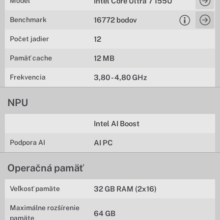
Model
Intel Core Ultra 7 155U
Benchmark
16772 bodov
Počet jadier
12
Pamäť cache
12 MB
Frekvencia
3,80 - 4,80 GHz
NPU
Intel AI Boost
Podpora AI
AI PC
Operačná pamäť
Veľkosť pamäte
32 GB RAM (2x16)
Maximálne rozšírenie
64 GB
pamäte