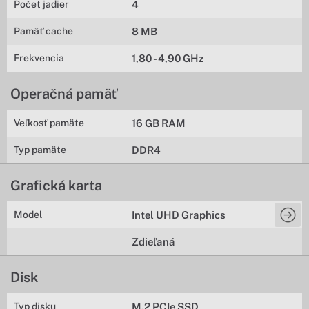
Počet jadier
4
Pamäť cache
8 MB
Frekvencia
1,80 - 4,90 GHz
Operačná pamäť
Veľkosť pamäte
16 GB RAM
Typ pamäte
DDR4
Grafická karta
Model
Intel UHD Graphics
Zdieľaná
Disk
Typ disku
M.2 PCIe SSD