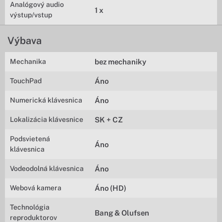
Analógový audio
1 x
výstup/vstup
Výbava
Mechanika
bez mechaniky
TouchPad
Áno
Numerická klávesnica
Áno
Lokalizácia klávesnice
SK + CZ
Podsvietená
Áno
klávesnica
Vodeodolná klávesnica
Áno
Webová kamera
Áno (HD)
Technológia
Bang & Olufsen
reproduktorov