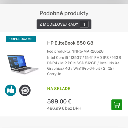
Podobné produkty
Z MODELOVEJ RADY
1
ODPORÚČAME
HP EliteBook 850 G8
kód produktu:
NNR5-MAR26528
Intel Core i5-1135G7 / 15,6" FHD IPS / 16GB
DDR4 / M.2 PCIe SSD 512GB / Intel Iris Xe
Graphics/ 4G / Win11Pro 64-bit / 2r (2r)
Carry-In
NA SKLADE
599,00 €
486,99 € bez DPH