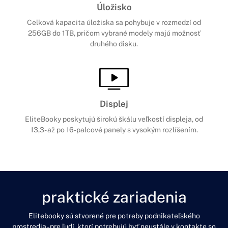
Úložisko
Celková kapacita úložiska sa pohybuje v rozmedzí od
256GB do 1TB, pričom vybrané modely majú možnosť
druhého disku.
Displej
EliteBooky poskytujú širokú škálu veľkostí displeja, od
13,3- až po 16-palcové panely s vysokým rozlíšením.
praktické zariadenia
Elitebooky sú stvorené pre potreby podnikateľského
prostredia - pre ľudí, ktorí potrebujú byť neustále v kontakte so