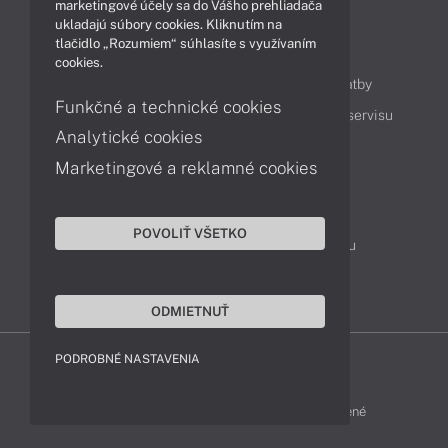
marketingové účely sa do Vášho prehliadača
ukladajú súbory cookies. Kliknutím na
tlačidlo „Rozumiem“ súhlasíte s využívaním
Obsah
cookies.
Ako nakupovať
Možnosti doručenia a platby
Funkčné a technické cookies
Podpora a servis
Servisné služby
Cenník servisu
Analytické cookies
Marketingové a reklamné cookies
Kontakty
043 4224 771
Obchodné oddelenie
POVOLIŤ VŠETKO
Servisné oddelenie
Reklamácia tovaru
TeamViewer (vzdialená podpora)
ODMIETNUŤ
PODROBNÉ NASTAVENIA
HP-SHOP © 2012 - 2026 Všetky práva vyhradené