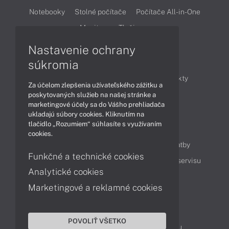
Notebooky
Stolné počítače
Počítače All-in-One
Monitory
Tlačiarne
Nastavenie ochrany
Články
súkromia
Obchodné informácie
Novinky
Produkty
Za účelom zlepšenia užívateľského zážitku a
Technológie
Videá
poskytovaných služieb na našej stránke a
marketingové účely sa do Vášho prehliadača
ukladajú súbory cookies. Kliknutím na
tlačidlo „Rozumiem“ súhlasíte s využívaním
Obsah
cookies.
Ako nakupovať
Možnosti doručenia a platby
Funkčné a technické cookies
Podpora a servis
Servisné služby
Cenník servisu
Analytické cookies
Marketingové a reklamné cookies
Kontakty
043 4224 771
Obchodné oddelenie
POVOLIŤ VŠETKO
Servisné oddelenie
Reklamácia tovaru