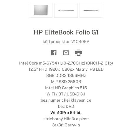
HP EliteBook Folio G1
kód produktu:
V1C40EA
Intel Core m5-6Y54 (1,10-2,70GHz) (BNCH-2131b)
12,5" FHD 1920x1080px Matný IPS LED
8GB DDR3 1866MHz
M.2 SSD 256GB
Intel HD Graphics 515
WiFi / BT / USB-C 3.1
bez numerickej klávesnice
bez DVD
Win10Pro 64-bit
strieborný Hliník a plast
3r (3r) Carry-In