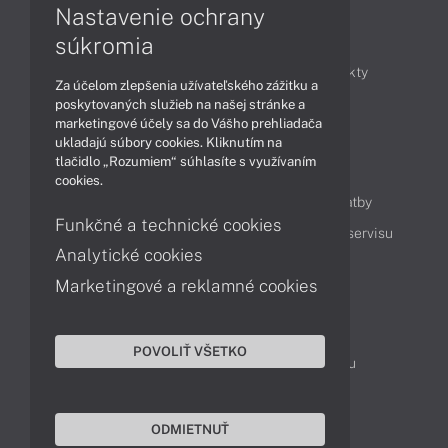
Nastavenie ochrany
Články
súkromia
Obchodné informácie
Novinky
Produkty
Za účelom zlepšenia užívateľského zážitku a
Technológie
Videá
poskytovaných služieb na našej stránke a
marketingové účely sa do Vášho prehliadača
ukladajú súbory cookies. Kliknutím na
tlačidlo „Rozumiem“ súhlasíte s využívaním
Obsah
cookies.
Ako nakupovať
Možnosti doručenia a platby
Funkčné a technické cookies
Podpora a servis
Servisné služby
Cenník servisu
Analytické cookies
Marketingové a reklamné cookies
Kontakty
043 4224 771
Obchodné oddelenie
POVOLIŤ VŠETKO
Servisné oddelenie
Reklamácia tovaru
TeamViewer (vzdialená podpora)
ODMIETNUŤ