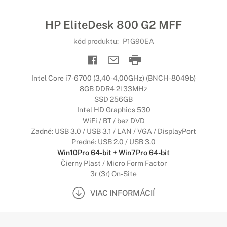
HP EliteDesk 800 G2 MFF
kód produktu:
P1G90EA
Intel Core i7-6700 (3,40-4,00GHz) (BNCH-8049b)
8GB DDR4 2133MHz
SSD 256GB
Intel HD Graphics 530
WiFi / BT / bez DVD
Zadné: USB 3.0 / USB 3.1 / LAN / VGA / DisplayPort
Predné: USB 2.0 / USB 3.0
Win10Pro 64-bit + Win7Pro 64-bit
Čierny Plast / Micro Form Factor
3r (3r) On-Site
VIAC INFORMÁCIÍ