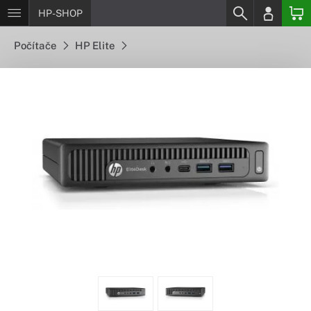
HP-SHOP
Počítače
HP Elite