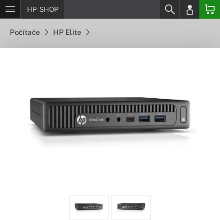
HP-SHOP
Počítače
HP Elite