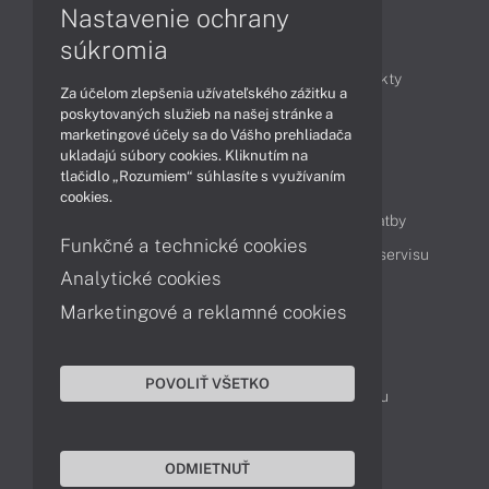
Nastavenie ochrany
Články
súkromia
Obchodné informácie
Novinky
Produkty
Za účelom zlepšenia užívateľského zážitku a
Technológie
Videá
poskytovaných služieb na našej stránke a
marketingové účely sa do Vášho prehliadača
ukladajú súbory cookies. Kliknutím na
tlačidlo „Rozumiem“ súhlasíte s využívaním
Obsah
cookies.
Ako nakupovať
Možnosti doručenia a platby
Funkčné a technické cookies
Podpora a servis
Servisné služby
Cenník servisu
Analytické cookies
Marketingové a reklamné cookies
Kontakty
043 4224 771
Obchodné oddelenie
POVOLIŤ VŠETKO
Servisné oddelenie
Reklamácia tovaru
TeamViewer (vzdialená podpora)
ODMIETNUŤ