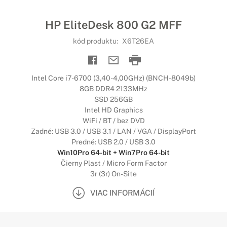
HP EliteDesk 800 G2 MFF
kód produktu:
X6T26EA
Intel Core i7-6700 (3,40-4,00GHz) (BNCH-8049b)
8GB DDR4 2133MHz
SSD 256GB
Intel HD Graphics
WiFi / BT / bez DVD
Zadné: USB 3.0 / USB 3.1 / LAN / VGA / DisplayPort
Predné: USB 2.0 / USB 3.0
Win10Pro 64-bit + Win7Pro 64-bit
Čierny Plast / Micro Form Factor
3r (3r) On-Site
VIAC INFORMÁCIÍ