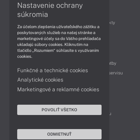
Nastavenie ochrany
Články
súkromia
Obchodné informácie
Novinky
Produkty
Za účelom zlepšenia užívateľského zážitku a
Technológie
Videá
poskytovaných služieb na našej stránke a
marketingové účely sa do Vášho prehliadača
ukladajú súbory cookies. Kliknutím na
tlačidlo „Rozumiem“ súhlasíte s využívaním
Obsah
cookies.
Ako nakupovať
Možnosti doručenia a platby
Funkčné a technické cookies
Podpora a servis
Servisné služby
Cenník servisu
Analytické cookies
Marketingové a reklamné cookies
Kontakty
043 4224 771
Obchodné oddelenie
POVOLIŤ VŠETKO
Servisné oddelenie
Reklamácia tovaru
TeamViewer (vzdialená podpora)
ODMIETNUŤ