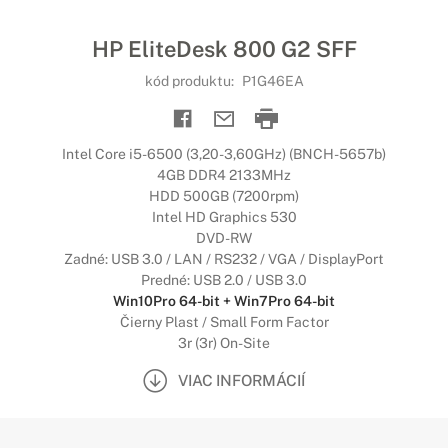
HP EliteDesk 800 G2 SFF
kód produktu:
P1G46EA
Intel Core i5-6500 (3,20-3,60GHz) (BNCH-5657b)
4GB DDR4 2133MHz
HDD 500GB (7200rpm)
Intel HD Graphics 530
DVD-RW
Zadné: USB 3.0 / LAN / RS232 / VGA / DisplayPort
Predné: USB 2.0 / USB 3.0
Win10Pro 64-bit + Win7Pro 64-bit
Čierny Plast / Small Form Factor
3r (3r) On-Site
VIAC INFORMÁCIÍ