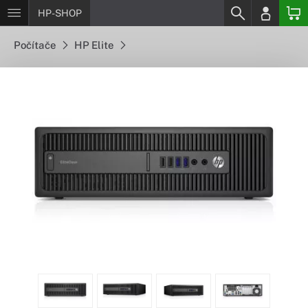
HP-SHOP
Počítače
HP Elite