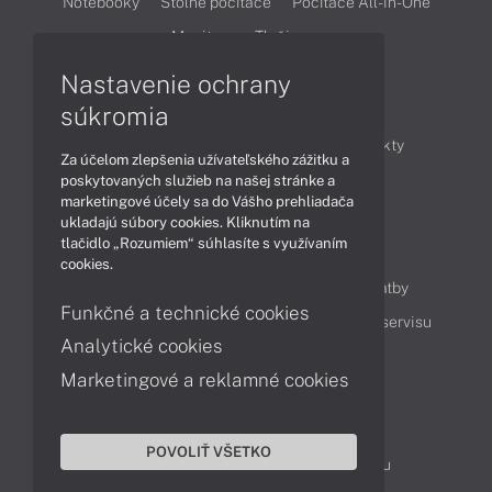
Notebooky
Stolné počítače
Počítače All-in-One
Monitory
Tlačiarne
Nastavenie ochrany
Články
súkromia
Obchodné informácie
Novinky
Produkty
Za účelom zlepšenia užívateľského zážitku a
Technológie
Videá
poskytovaných služieb na našej stránke a
marketingové účely sa do Vášho prehliadača
ukladajú súbory cookies. Kliknutím na
tlačidlo „Rozumiem“ súhlasíte s využívaním
Obsah
cookies.
Ako nakupovať
Možnosti doručenia a platby
Funkčné a technické cookies
Podpora a servis
Servisné služby
Cenník servisu
Analytické cookies
Marketingové a reklamné cookies
Kontakty
043 4224 771
Obchodné oddelenie
POVOLIŤ VŠETKO
Servisné oddelenie
Reklamácia tovaru