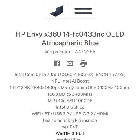
HP Envy x360 14-fc0433nc OLED
Atmospheric Blue
kód produktu:
A47NYEA
Intel Core Ultra 7 155U (3,80-4,80GHz) (BNCH-16772b)
NPU Intel AI Boost
14,0" 2,8K 2880x1800px Matný Touch OLED 120Hz 400nits
16GB DDR5 6400MHz
M.2 PCIe SSD 1000GB
Intel Graphics
WiFi / BT / USB 3.2 / USB-C 3.2 / HDMI
bez numerickej klávesnice
bez DVD
Win11H 64-bit