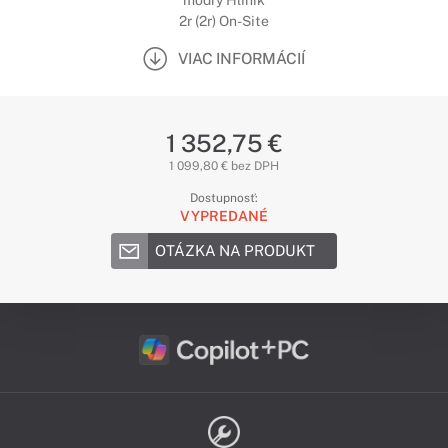
modrý Hliník
2r (2r) On-Site
VIAC INFORMÁCIÍ
1 352,75 €
1 099,80 € bez DPH
Dostupnosť:
VYPREDANÉ
OTÁZKA NA PRODUKT