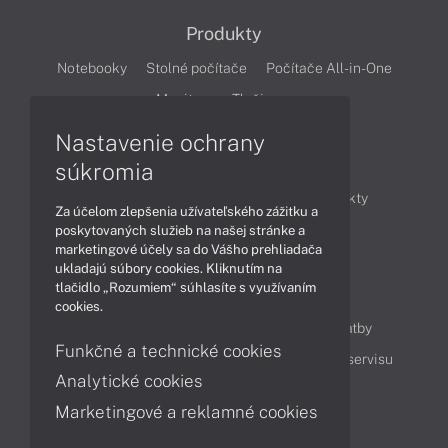
Produkty
Notebooky
Stolné počítače
Počítače All-in-One
Monitory
Tlačiarne
Nastavenie ochrany
Články
súkromia
Obchodné informácie
Novinky
Produkty
Za účelom zlepšenia užívateľského zážitku a
Technológie
Videá
poskytovaných služieb na našej stránke a
marketingové účely sa do Vášho prehliadača
ukladajú súbory cookies. Kliknutím na
tlačidlo „Rozumiem“ súhlasíte s využívaním
Obsah
cookies.
Ako nakupovať
Možnosti doručenia a platby
Funkčné a technické cookies
Podpora a servis
Servisné služby
Cenník servisu
Analytické cookies
Marketingové a reklamné cookies
Kontakty