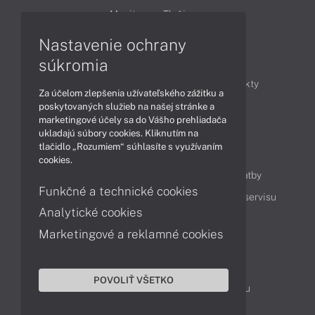
Monitory
Tlačiarne
Nastavenie ochrany
Články
súkromia
Obchodné informácie
Novinky
Produkty
Za účelom zlepšenia užívateľského zážitku a
Technológie
Videá
poskytovaných služieb na našej stránke a
marketingové účely sa do Vášho prehliadača
ukladajú súbory cookies. Kliknutím na
tlačidlo „Rozumiem“ súhlasíte s využívaním
Obsah
cookies.
Ako nakupovať
Možnosti doručenia a platby
Funkčné a technické cookies
Podpora a servis
Servisné služby
Cenník servisu
Analytické cookies
Marketingové a reklamné cookies
Kontakty
043 4224 771
Obchodné oddelenie
POVOLIŤ VŠETKO
Servisné oddelenie
Reklamácia tovaru
TeamViewer (vzdialená podpora)