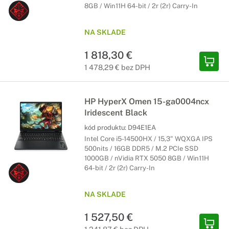
8GB / Win11H 64-bit / 2r (2r) Carry-In
NA SKLADE
1 818,30 €
1 478,29 € bez DPH
HP HyperX Omen 15-ga0004ncx
Iridescent Black
kód produktu:
D94E1EA
Intel Core i5-14500HX / 15,3" WQXGA IPS
500nits / 16GB DDR5 / M.2 PCIe SSD
1000GB / nVidia RTX 5050 8GB / Win11H
64-bit / 2r (2r) Carry-In
NA SKLADE
1 527,50 €