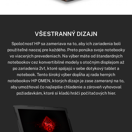
VŠESTRANNÝ DIZAJN
Spoločnosť HP sa zameriava na to, aby ich zariadenia boli
použiteľné naozaj pre každého. Preto ponúka svoje notebooky
vo viacerých prevedeniach. Na výber máte od štandardných
notebookov cez konvertibilné modely s otočným displejom až
po zariadenia 2v1, ktoré spájajú v sebe dotykový tablet a
notebook. Tento široký výber dopĺňa aj rada herných
notebookov HP OMEN, ktorých dizajn je zase zameraný na to,
aby umožňoval čo najlepšie chladenie a zároveň vyhovoval
požiadavkám, ktoré si kladú hráči počítačových hier.