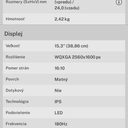
Rozmery (ŠxHxV) mm
(vpredu) /
24,0 (vzadu)
Hmotnosť
2,42 kg
Displej
Veľkosť
15,3" (38,86 cm)
Rozlíšenie
WQXGA 2560x1600 px
Pomer strán
16:10
Povrch
Matný
Dotykový
Nie
Technológia
IPS
Podsvietenie
LED
Frekvencia
180Hz