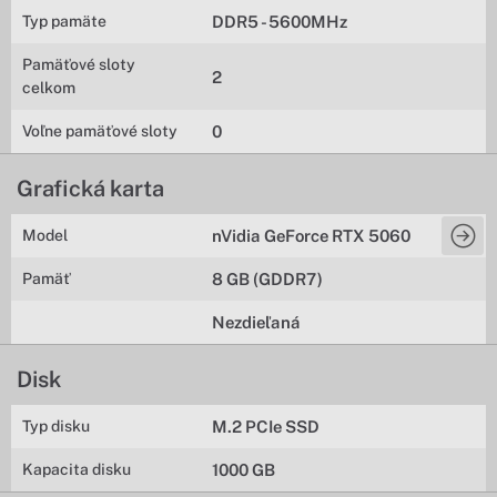
Typ pamäte
DDR5 - 5600MHz
Pamäťové sloty
2
celkom
Voľne pamäťové sloty
0
Grafická karta
Model
nVidia GeForce RTX 5060
Pamäť
8 GB (GDDR7)
Nezdieľaná
Disk
Typ disku
M.2 PCIe SSD
Kapacita disku
1000 GB