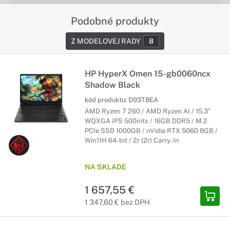
Podobné produkty
Z MODELOVEJ RADY
8
HP HyperX Omen 15-gb0060ncx
Shadow Black
kód produktu:
D93T8EA
AMD Ryzen 7 260 / AMD Ryzen AI / 15,3"
WQXGA IPS 500nits / 16GB DDR5 / M.2
PCIe SSD 1000GB / nVidia RTX 5060 8GB /
Win11H 64-bit / 2r (2r) Carry-In
NA SKLADE
1 657,55 €
1 347,60 € bez DPH