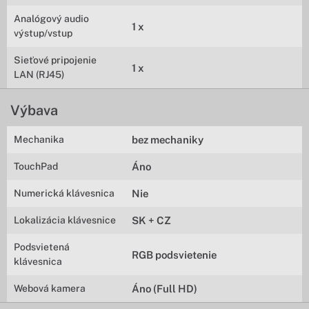
Analógový audio
1 x
výstup/vstup
Sieťové pripojenie
1 x
LAN (RJ45)
Výbava
Mechanika
bez mechaniky
TouchPad
Áno
Numerická klávesnica
Nie
Lokalizácia klávesnice
SK + CZ
Podsvietená
RGB podsvietenie
klávesnica
Webová kamera
Áno (Full HD)