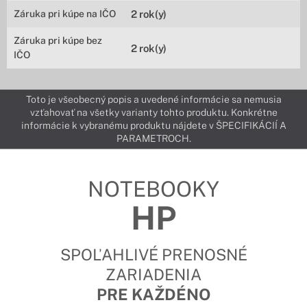
Záruka pri kúpe na IČO
2 rok(y)
Záruka pri kúpe bez
2 rok(y)
IČO
Toto je všeobecný popis a uvedené informácie sa nemusia
vzťahovať na všetky varianty tohto produktu. Konkrétne
informácie k vybranému produktu nájdete v ŠPECIFIKÁCIÍ A
PARAMETROCH.
NOTEBOOKY
HP
SPOĽAHLIVÉ PRENOSNÉ
ZARIADENIA
PRE KAŽDÉNO