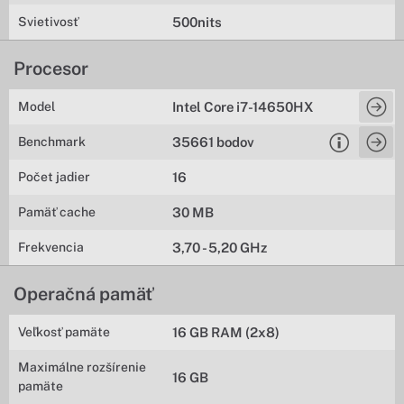
Svietivosť
500nits
Procesor
Model
Intel Core i7-14650HX
Benchmark
35661 bodov
Počet jadier
16
Pamäť cache
30 MB
Frekvencia
3,70 - 5,20 GHz
Operačná pamäť
Veľkosť pamäte
16 GB RAM (2x8)
Maximálne rozšírenie
16 GB
pamäte