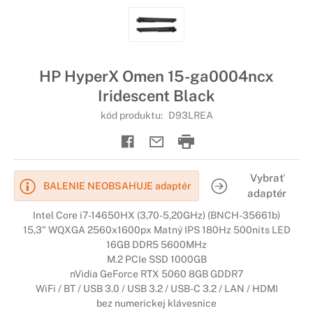
HP HyperX Omen 15-ga0004ncx
Iridescent Black
kód produktu:
D93LREA
Vybrať
BALENIE NEOBSAHUJE adaptér
adaptér
Intel Core i7-14650HX (3,70-5,20GHz) (BNCH-35661b)
15,3" WQXGA 2560x1600px Matný IPS 180Hz 500nits LED
16GB DDR5 5600MHz
M.2 PCIe SSD 1000GB
nVidia GeForce RTX 5060 8GB GDDR7
WiFi / BT / USB 3.0 / USB 3.2 / USB-C 3.2 / LAN / HDMI
bez numerickej klávesnice