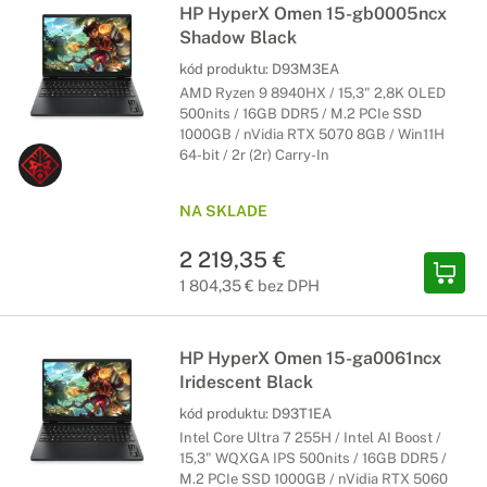
HP HyperX Omen 15-gb0005ncx
Shadow Black
kód produktu:
D93M3EA
AMD Ryzen 9 8940HX / 15,3" 2,8K OLED
500nits / 16GB DDR5 / M.2 PCIe SSD
1000GB / nVidia RTX 5070 8GB / Win11H
64-bit / 2r (2r) Carry-In
NA SKLADE
2 219,35 €
1 804,35 € bez DPH
HP HyperX Omen 15-ga0061ncx
Iridescent Black
kód produktu:
D93T1EA
Intel Core Ultra 7 255H / Intel AI Boost /
15,3" WQXGA IPS 500nits / 16GB DDR5 /
M.2 PCIe SSD 1000GB / nVidia RTX 5060