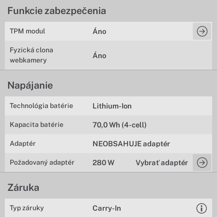
Funkcie zabezpečenia
TPM modul
Áno
Fyzická clona
Áno
webkamery
Napájanie
Technológia batérie
Lithium-Ion
Kapacita batérie
70,0 Wh (4-cell)
Adaptér
NEOBSAHUJE adaptér
Požadovaný adaptér
280 W
Vybrať adaptér
Záruka
Typ záruky
Carry-In