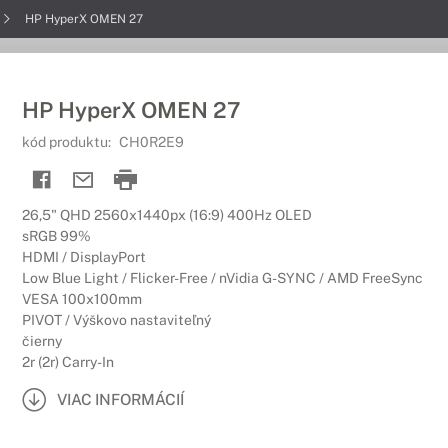
HP HyperX OMEN 27
HP HyperX OMEN 27
kód produktu:
CH0R2E9
26,5" QHD 2560x1440px (16:9) 400Hz OLED
sRGB 99%
HDMI / DisplayPort
Low Blue Light / Flicker-Free / nVidia G-SYNC / AMD FreeSync
VESA 100x100mm
PIVOT / Výškovo nastaviteľný
čierny
2r (2r) Carry-In
VIAC INFORMÁCIÍ