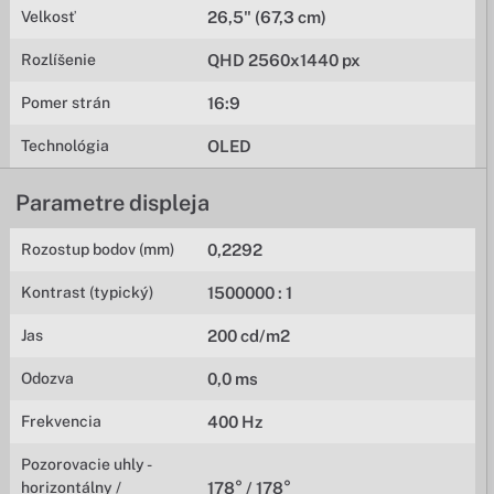
Velkosť
26,5" (67,3 cm)
Rozlíšenie
QHD 2560x1440 px
Pomer strán
16:9
Technológia
OLED
Parametre displeja
Rozostup bodov (mm)
0,2292
Kontrast (typický)
1500000 : 1
Jas
200 cd/m2
Odozva
0,0 ms
Frekvencia
400 Hz
Pozorovacie uhly -
horizontálny /
178° / 178°