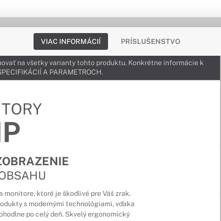
VIAC INFORMÁCIÍ
PRÍSLUŠENSTVO
ovať na všetky varianty tohto produktu. Konkrétne informácie k
v ŠPECIFIKÁCIÍ A PARAMETROCH.
ITORY
HP
ZOBRAZENIE
 OBSAHU
monitore, ktoré je škodlivé pre Váš zrak.
produkty s modernými technológiami, vďaka
ohodlne po celý deň. Skvelý ergonomický