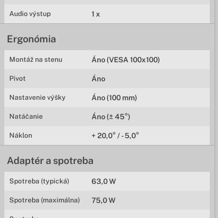
Audio výstup
1 x
Ergonómia
Montáž na stenu
Áno (VESA 100x100)
Pivot
Áno
Nastavenie výšky
Áno (100 mm)
Natáčanie
Áno (± 45°)
Náklon
+ 20,0° / - 5,0°
Adaptér a spotreba
Spotreba (typická)
63,0 W
Spotreba (maximálna)
75,0 W