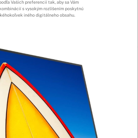
podľa Vašich preferencií tak, aby sa Vám
v kombinácií s vysokým rozlíšením poskytnú
 akéhokoľvek iného digitálneho obsahu.