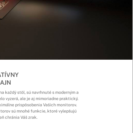
ATÍVNY
ZAJN
na každý stôl, sú navrhnuté s moderným a
o vyzerá, ale je aj mimoriadne praktický.
imálne prispôsobenia Vašich monitorov.
torov sú mnohé funkcie, ktoré vylepšujú
eň chránia Váš zrak.