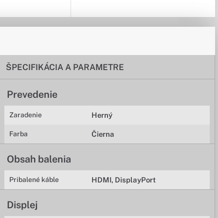
ŠPECIFIKÁCIA A PARAMETRE
Prevedenie
Zaradenie
Herný
Farba
Čierna
Obsah balenia
Pribalené káble
HDMI, DisplayPort
Displej