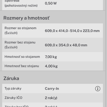
Spotreba
0,50 W
(pohotovostný režim)
Rozmery a hmotnosť
Rozmer so stojanom
609,0 x 414,0 - 514,0 x 223,0 mm
(ŠxVxH)
Rozmer bez stojanu
609,0 x 354,0 x 48,0 mm
(ŠxVxH)
Hmotnosť so stojanom
7,00 kg
Hmotnosť bez stojanu
4,00 kg
Záruka
Typ záruky
Carry-In
Záruky IČO
2 rok(y)