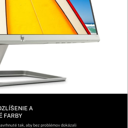
ZLÍŠENIE A
É FARBY
avrhnuté tak, aby bez problémov dokázali