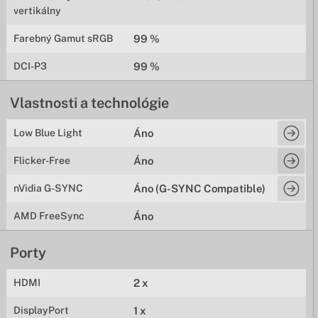
vertikálny
Farebný Gamut sRGB
99 %
DCI-P3
99 %
Vlastnosti a technológie
Low Blue Light
Áno
Flicker-Free
Áno
nVidia G-SYNC
Áno (G-SYNC Compatible)
AMD FreeSync
Áno
Porty
HDMI
2 x
DisplayPort
1 x