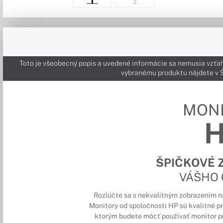
Toto je všeobecný popis a uvedené informácie sa nemusia vzťah
vybranému produktu nájdete 
MON
ŠPIČKOVÉ 
VÁŠHO
Rozlúčte sa s nekvalitným zobrazením na 
Monitory od spoločnosti HP sú kvalitné 
ktorým budete môcť používať monitor p