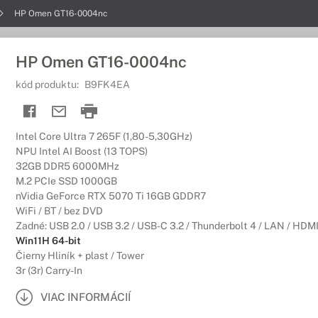
HP Omen GT16-0004nc
HP Omen GT16-0004nc
kód produktu:
B9FK4EA
Intel Core Ultra 7 265F (1,80-5,30GHz)
NPU Intel AI Boost (13 TOPS)
32GB DDR5 6000MHz
M.2 PCIe SSD 1000GB
nVidia GeForce RTX 5070 Ti 16GB GDDR7
WiFi / BT / bez DVD
Zadné: USB 2.0 / USB 3.2 / USB-C 3.2 / Thunderbolt 4 / LAN / HDMI
Win11H 64-bit
Čierny Hliník + plast / Tower
3r (3r) Carry-In
VIAC INFORMÁCIÍ