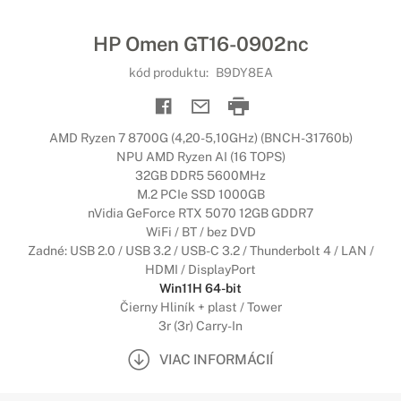
HP Omen GT16-0902nc
kód produktu:
B9DY8EA
AMD Ryzen 7 8700G (4,20-5,10GHz) (BNCH-31760b)
NPU AMD Ryzen AI (16 TOPS)
32GB DDR5 5600MHz
M.2 PCIe SSD 1000GB
nVidia GeForce RTX 5070 12GB GDDR7
WiFi / BT / bez DVD
Zadné: USB 2.0 / USB 3.2 / USB-C 3.2 / Thunderbolt 4 / LAN /
HDMI / DisplayPort
Win11H 64-bit
Čierny Hliník + plast / Tower
3r (3r) Carry-In
VIAC INFORMÁCIÍ