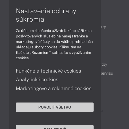
Nastavenie ochrany
Články
súkromia
Obchodné informácie
Novinky
Produkty
Za účelom zlepšenia užívateľského zážitku a
Technológie
Videá
poskytovaných služieb na našej stránke a
marketingové účely sa do Vášho prehliadača
ukladajú súbory cookies. Kliknutím na
tlačidlo „Rozumiem“ súhlasíte s využívaním
Obsah
cookies.
Ako nakupovať
Možnosti doručenia a platby
Funkčné a technické cookies
Podpora a servis
Servisné služby
Cenník servisu
Analytické cookies
Marketingové a reklamné cookies
Kontakty
043 4224 771
Obchodné oddelenie
POVOLIŤ VŠETKO
Servisné oddelenie
Reklamácia tovaru
TeamViewer (vzdialená podpora)