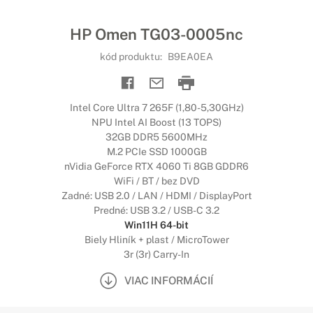
HP Omen TG03-0005nc
kód produktu:
B9EA0EA
Intel Core Ultra 7 265F (1,80-5,30GHz)
NPU Intel AI Boost (13 TOPS)
32GB DDR5 5600MHz
M.2 PCIe SSD 1000GB
nVidia GeForce RTX 4060 Ti 8GB GDDR6
WiFi / BT / bez DVD
Zadné: USB 2.0 / LAN / HDMI / DisplayPort
Predné: USB 3.2 / USB-C 3.2
Win11H 64-bit
Biely Hliník + plast / MicroTower
3r (3r) Carry-In
VIAC INFORMÁCIÍ