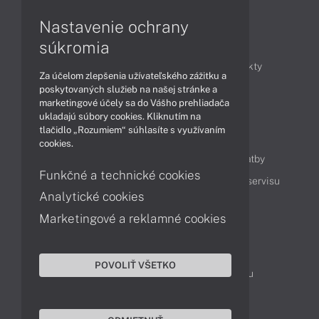
Nastavenie ochrany
Články
súkromia
Obchodné informácie
Novinky
Produkty
Za účelom zlepšenia užívateľského zážitku a
Technológie
Videá
poskytovaných služieb na našej stránke a
marketingové účely sa do Vášho prehliadača
ukladajú súbory cookies. Kliknutím na
tlačidlo „Rozumiem“ súhlasíte s využívaním
Obsah
cookies.
Ako nakupovať
Možnosti doručenia a platby
Funkčné a technické cookies
Podpora a servis
Servisné služby
Cenník servisu
Analytické cookies
Marketingové a reklamné cookies
Kontakty
043 4224 771
Obchodné oddelenie
POVOLIŤ VŠETKO
Servisné oddelenie
Reklamácia tovaru
TeamViewer (vzdialená podpora)