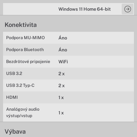
Windows 11 Home 64-bit
Konektivita
Podpora MU-MIMO
Áno
Podpora Bluetooth
Áno
Bezdrôtové pripojenie
WiFi
USB 3.2
2 x
USB 3.2 Typ-C
2 x
HDMI
1 x
Analógový audio
1 x
výstup/vstup
Výbava