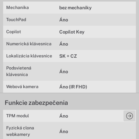
Mechanika
bez mechaniky
TouchPad
Áno
Copilot
Copilot Key
Numerická klávesnica
Áno
Lokalizácia klávesnice
SK + CZ
Podsvietená
Áno
klávesnica
Webová kamera
Áno (IR FHD)
Funkcie zabezpečenia
TPM modul
Áno
Fyzická clona
Áno
webkamery