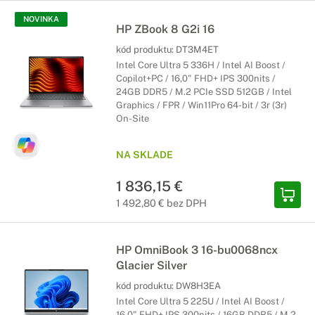
NOVINKA
HP ZBook 8 G2i 16
kód produktu:
DT3M4ET
Intel Core Ultra 5 336H / Intel AI Boost /
Copilot+PC / 16,0" FHD+ IPS 300nits /
24GB DDR5 / M.2 PCIe SSD 512GB / Intel
Graphics / FPR / Win11Pro 64-bit / 3r (3r)
On-Site
NA SKLADE
1 836,15 €
1 492,80 € bez DPH
HP OmniBook 3 16-bu0068ncx
Glacier Silver
kód produktu:
DW8H3EA
Intel Core Ultra 5 225U / Intel AI Boost /
16,0" FHD+ IPS 300nits / 16GB DDR5 / M.2