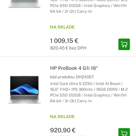
PCIe SSD 512GB / Intel Graphics / Win11H
64-bit / 2r (2r) Carry-In
NA SKLADE
1 009,15 €
820,45 € bez DPH
HP ProBook 4 G1i 16"
kód produktu:
DH2X0ET
Intel Core Ultra 5 225U / Intel AI Boost /
16,0" FHD+ IPS 300nits / 16GB DDR5 / M.2
PCIe SSD 512GB / Intel Graphics / Win11H
64-bit / 3r (3r) Carry-In
NA SKLADE
920,90 €