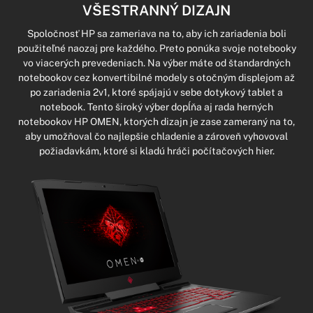
VŠESTRANNÝ DIZAJN
Spoločnosť HP sa zameriava na to, aby ich zariadenia boli
použiteľné naozaj pre každého. Preto ponúka svoje notebooky
vo viacerých prevedeniach. Na výber máte od štandardných
notebookov cez konvertibilné modely s otočným displejom až
po zariadenia 2v1, ktoré spájajú v sebe dotykový tablet a
notebook. Tento široký výber dopĺňa aj rada herných
notebookov HP OMEN, ktorých dizajn je zase zameraný na to,
aby umožňoval čo najlepšie chladenie a zároveň vyhovoval
požiadavkám, ktoré si kladú hráči počítačových hier.