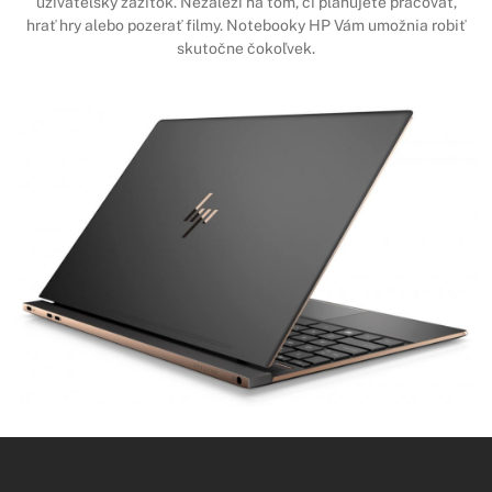
užívateľský zážitok. Nezáleží na tom, či plánujete pracovať,
hrať hry alebo pozerať filmy. Notebooky HP Vám umožnia robiť
skutočne čokoľvek.