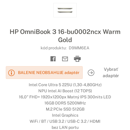
HP OmniBook 3 16-bu0002ncx Warm
Gold
kód produktu:
D9MM6EA
Vybrať
BALENIE NEOBSAHUJE adaptér
adaptér
Intel Core Ultra 5 225U (1,30-4,80GHz)
NPU Intel AI Boost (12 TOPS)
16,0" FHD+ 1920x1200px Matný IPS 300nits LED
16GB DDR5 5200MHz
M.2 PCIe SSD 512GB
Intel Graphics
WiFi / BT / USB 3.2 / USB-C 3.2 / HDMI
bez LAN portu