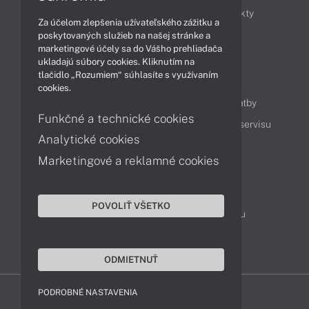
Obchodné informácie
Novinky
Produkty
Za účelom zlepšenia užívateľského zážitku a
Technológie
Videá
poskytovaných služieb na našej stránke a
marketingové účely sa do Vášho prehliadača
ukladajú súbory cookies. Kliknutím na
tlačidlo „Rozumiem“ súhlasíte s využívaním
Obsah
cookies.
Ako nakupovať
Možnosti doručenia a platby
Funkčné a technické cookies
Podpora a servis
Servisné služby
Cenník servisu
Analytické cookies
Marketingové a reklamné cookies
Kontakty
043 4224 771
Obchodné oddelenie
POVOLIŤ VŠETKO
Servisné oddelenie
Reklamácia tovaru
TeamViewer (vzdialená podpora)
ODMIETNUŤ
PODROBNÉ NASTAVENIA