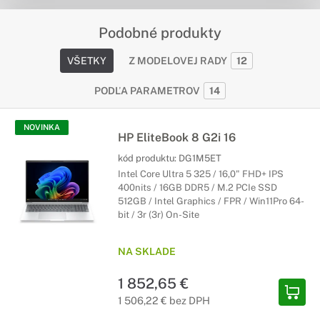
Podobné produkty
VŠETKY
Z MODELOVEJ RADY
12
PODĽA PARAMETROV
14
NOVINKA
HP EliteBook 8 G2i 16
kód produktu:
DG1M5ET
Intel Core Ultra 5 325 / 16,0" FHD+ IPS
400nits / 16GB DDR5 / M.2 PCIe SSD
512GB / Intel Graphics / FPR / Win11Pro 64-
bit / 3r (3r) On-Site
NA SKLADE
1 852,65 €
1 506,22 € bez DPH