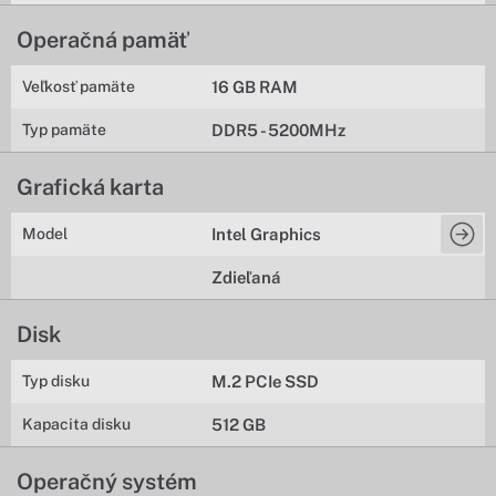
Operačná pamäť
Veľkosť pamäte
16 GB RAM
Typ pamäte
DDR5 - 5200MHz
Grafická karta
Model
Intel Graphics
Zdieľaná
Disk
Typ disku
M.2 PCIe SSD
Kapacita disku
512 GB
Operačný systém