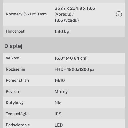
357,7 x 254,8 x 18,6
Rozmery (ŠxHxV) mm
(vpredu) /
18,6 (vzadu)
Hmotnosť
1,80 kg
Displej
Veľkosť
16,0" (40,64 cm)
Rozlíšenie
FHD+ 1920x1200 px
Pomer strán
16:10
Povrch
Matný
Dotykový
Nie
Technológia
IPS
Podsvietenie
LED