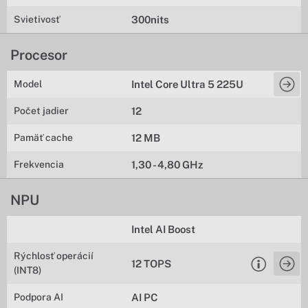
Svietivosť
300nits
Procesor
Model
Intel Core Ultra 5 225U
Počet jadier
12
Pamäť cache
12 MB
Frekvencia
1,30 - 4,80 GHz
NPU
Intel AI Boost
Rýchlosť operácií
12 TOPS
(INT8)
Podpora AI
AI PC