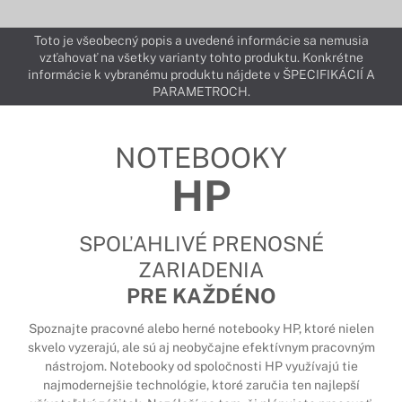
Toto je všeobecný popis a uvedené informácie sa nemusia
vzťahovať na všetky varianty tohto produktu. Konkrétne
informácie k vybranému produktu nájdete v ŠPECIFIKÁCIÍ A
PARAMETROCH.
NOTEBOOKY
HP
SPOĽAHLIVÉ PRENOSNÉ
ZARIADENIA
PRE KAŽDÉNO
Spoznajte pracovné alebo herné notebooky HP, ktoré nielen
skvelo vyzerajú, ale sú aj neobyčajne efektívnym pracovným
nástrojom. Notebooky od spoločnosti HP využívajú tie
najmodernejšie technológie, ktoré zaručia ten najlepší