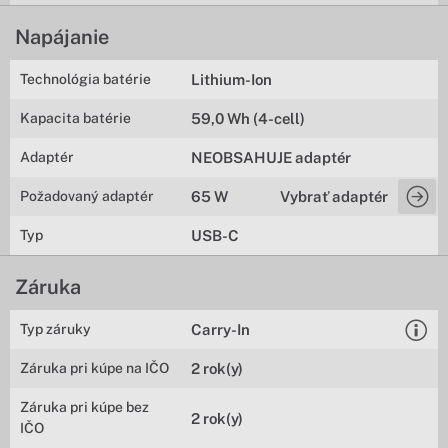
Napájanie
Technológia batérie
Lithium-Ion
Kapacita batérie
59,0 Wh (4-cell)
Adaptér
NEOBSAHUJE adaptér
Požadovaný adaptér
65 W
Vybrať adaptér
Typ
USB-C
Záruka
Typ záruky
Carry-In
Záruka pri kúpe na IČO
2 rok(y)
Záruka pri kúpe bez
2 rok(y)
IČO