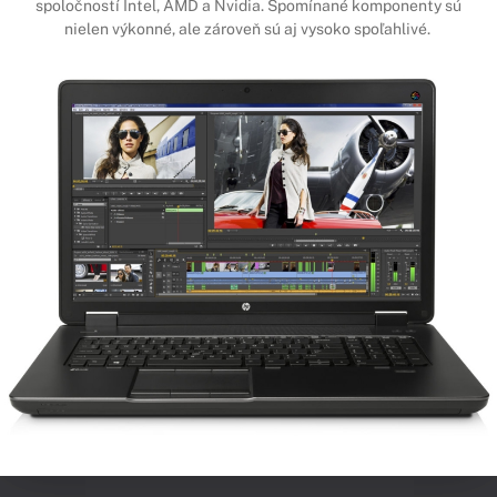
spoločností Intel, AMD a Nvidia. Spomínané komponenty sú
nielen výkonné, ale zároveň sú aj vysoko spoľahlivé.