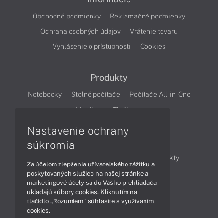
Obchodné podmienky
Reklamačné podmienky
Ochrana osobných údajov
Vrátenie tovaru
Vyhlásenie o prístupnosti
Cookies
Produkty
Notebooky
Stolné počítače
Počítače All-in-One
Monitory
Tlačiarne
Nastavenie ochrany
Články
súkromia
Obchodné informácie
Novinky
Produkty
Za účelom zlepšenia užívateľského zážitku a
Technológie
Videá
poskytovaných služieb na našej stránke a
marketingové účely sa do Vášho prehliadača
ukladajú súbory cookies. Kliknutím na
tlačidlo „Rozumiem“ súhlasíte s využívaním
Obsah
cookies.