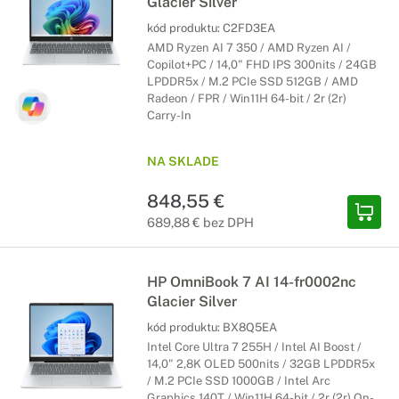
Glacier Silver
kód produktu:
C2FD3EA
AMD Ryzen AI 7 350 / AMD Ryzen AI /
Copilot+PC / 14,0" FHD IPS 300nits / 24GB
LPDDR5x / M.2 PCIe SSD 512GB / AMD
Radeon / FPR / Win11H 64-bit / 2r (2r)
Carry-In
NA SKLADE
848,55 €
689,88 € bez DPH
HP OmniBook 7 AI 14-fr0002nc
Glacier Silver
kód produktu:
BX8Q5EA
Intel Core Ultra 7 255H / Intel AI Boost /
14,0" 2,8K OLED 500nits / 32GB LPDDR5x
/ M.2 PCIe SSD 1000GB / Intel Arc
Graphics 140T / Win11H 64-bit / 2r (2r) On-