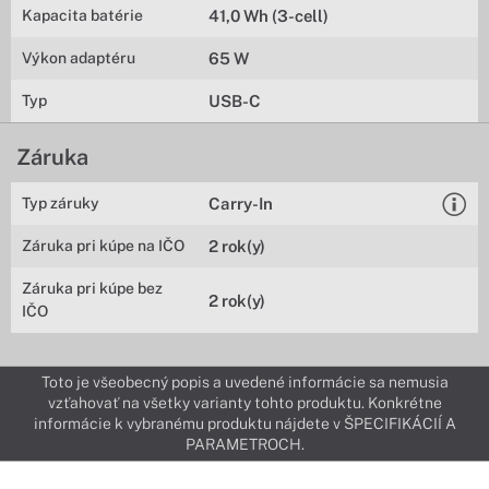
Kapacita batérie
41,0 Wh (3-cell)
Výkon adaptéru
65 W
Typ
USB-C
Záruka
Typ záruky
Carry-In
Záruka pri kúpe na IČO
2 rok(y)
Záruka pri kúpe bez
2 rok(y)
IČO
Toto je všeobecný popis a uvedené informácie sa nemusia
vzťahovať na všetky varianty tohto produktu. Konkrétne
informácie k vybranému produktu nájdete v ŠPECIFIKÁCIÍ A
PARAMETROCH.