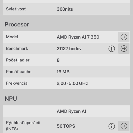
Svietivosť
300nits
Procesor
Model
AMD Ryzen AI 7 350
Benchmark
21127 bodov
Počet jadier
8
Pamäť cache
16 MB
Frekvencia
2,00 - 5,00 GHz
NPU
AMD Ryzen AI
Rýchlosť operácií
50 TOPS
(INT8)