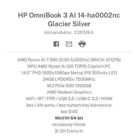
HP OmniBook 3 AI 14-ha0002nc
Glacier Silver
kód produktu:
C2FD2EA
AMD Ryzen AI 7 350 (2,00-5,00GHz) (BNCH-21127b)
NPU AMD Ryzen AI (50 TOPS) Copilot+PC
14,0" FHD 1920x1080px Matný IPS 300nits LED
24GB LPDDR5x 7500MHz
M.2 PCIe SSD 1000GB
AMD Radeon Graphics
WiFi / BT / FPR / USB 3.2 / USB-C 3.2 / HDMI
bez LAN portu / bez numerickej klávesnice
bez DVD
Win11H 64-bit
strieborný Hliník
2r (2r) Carry-In