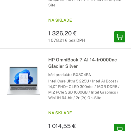
Site
NA SKLADE
1 326,20 €
1 078,21 € bez DPH
HP OmniBook 7 AI 14-fr0000nc
Glacier Silver
kód produktu:
BX8Q4EA
Intel Core Ultra 5 225U / Intel AI Boost /
14,0" FHD+ OLED 300nits / 16GB DDR5 /
M.2 PCIe SSD 1000GB / Intel Graphics /
Win11H 64-bit / 2r (2r) On-Site
NA SKLADE
1 014,55 €