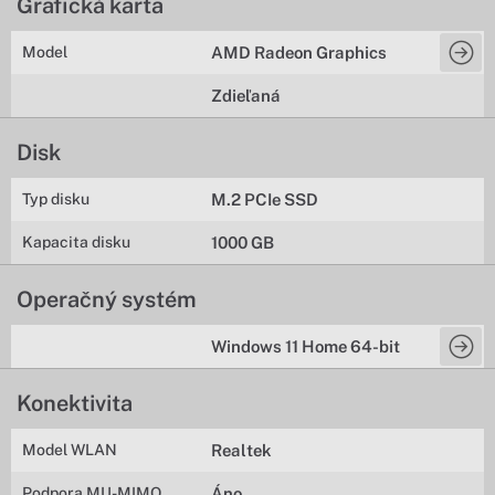
Grafická karta
Model
AMD Radeon Graphics
Zdieľaná
Disk
Typ disku
M.2 PCIe SSD
Kapacita disku
1000 GB
Operačný systém
Windows 11 Home 64-bit
Konektivita
Model WLAN
Realtek
Podpora MU-MIMO
Áno