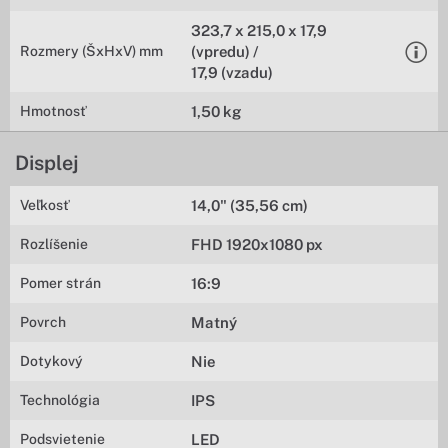
323,7 x 215,0 x 17,9
Rozmery (ŠxHxV) mm
(vpredu) /
17,9 (vzadu)
Hmotnosť
1,50 kg
Displej
Veľkosť
14,0" (35,56 cm)
Rozlíšenie
FHD 1920x1080 px
Pomer strán
16:9
Povrch
Matný
Dotykový
Nie
Technológia
IPS
Podsvietenie
LED