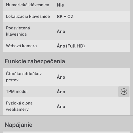
Numerická klávesnica
Nie
Lokalizácia klávesnice
SK + CZ
Podsvietená
Áno
klávesnica
Webová kamera
Áno (Full HD)
Funkcie zabezpečenia
Čítačka odtlačkov
Áno
prstov
TPM modul
Áno
Fyzická clona
Áno
webkamery
Napájanie