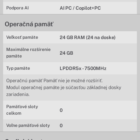
Podpora AI
AI PC / Copilot+PC
Operačná pamäť
Veľkosť pamäte
24 GB RAM (24 na doske)
Maximálne rozšírenie
24 GB
pamäte
Typ pamäte
LPDDR5x - 7500MHz
Operačnú pamäť Pamäť nie je možné rozšíriť.
Modul operačnej pamäte je súčasťou základnej dosky
zariadenia.
Pamäťové sloty
0
celkom
Voľne pamäťové sloty
0