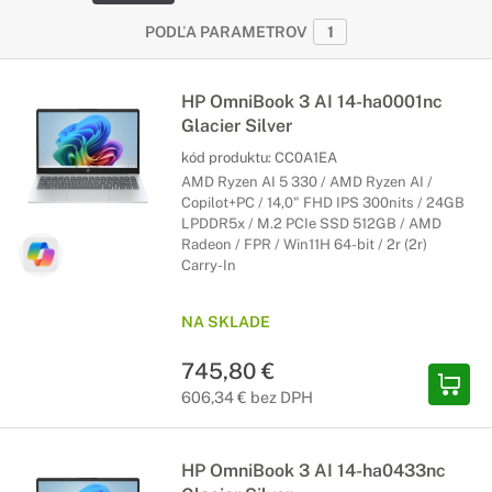
PODĽA PARAMETROV
1
HP OmniBook 3 AI 14-ha0001nc
Glacier Silver
kód produktu:
CC0A1EA
AMD Ryzen AI 5 330 / AMD Ryzen AI /
Copilot+PC / 14,0" FHD IPS 300nits / 24GB
LPDDR5x / M.2 PCIe SSD 512GB / AMD
Radeon / FPR / Win11H 64-bit / 2r (2r)
Carry-In
NA SKLADE
745,80 €
606,34 € bez DPH
HP OmniBook 3 AI 14-ha0433nc