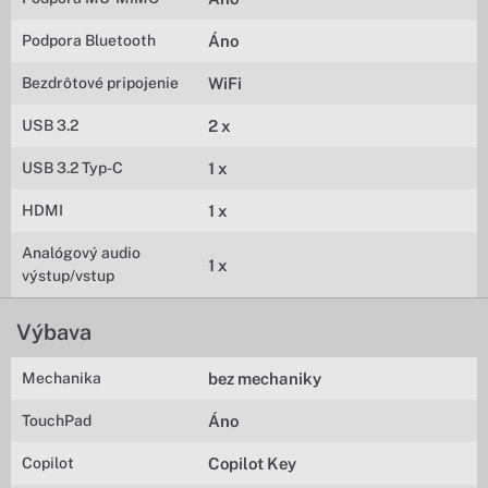
Podpora Bluetooth
Áno
Bezdrôtové pripojenie
WiFi
USB 3.2
2 x
USB 3.2 Typ-C
1 x
HDMI
1 x
Analógový audio
1 x
výstup/vstup
Výbava
Mechanika
bez mechaniky
TouchPad
Áno
Copilot
Copilot Key