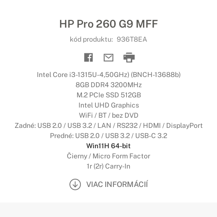
HP Pro 260 G9 MFF
kód produktu:
936T8EA
Intel Core i3-1315U-4,50GHz) (BNCH-13688b)
8GB DDR4 3200MHz
M.2 PCIe SSD 512GB
Intel UHD Graphics
WiFi / BT / bez DVD
Zadné: USB 2.0 / USB 3.2 / LAN / RS232 / HDMI / DisplayPort
Predné: USB 2.0 / USB 3.2 / USB-C 3.2
Win11H 64-bit
Čierny / Micro Form Factor
1r (2r) Carry-In
VIAC INFORMÁCIÍ