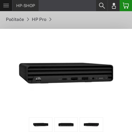
HP-SHOP
Počítače
HP Pro