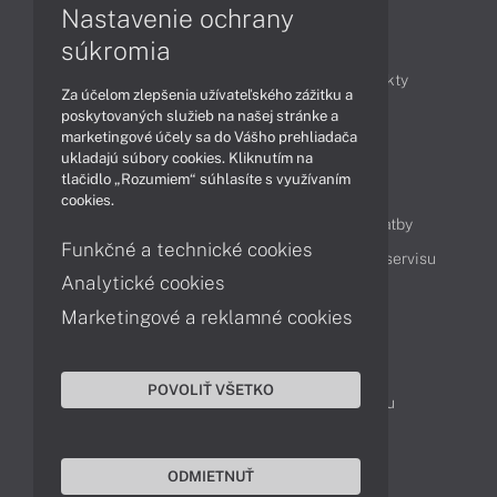
Nastavenie ochrany
Články
súkromia
Obchodné informácie
Novinky
Produkty
Za účelom zlepšenia užívateľského zážitku a
Technológie
Videá
poskytovaných služieb na našej stránke a
marketingové účely sa do Vášho prehliadača
ukladajú súbory cookies. Kliknutím na
tlačidlo „Rozumiem“ súhlasíte s využívaním
Obsah
cookies.
Ako nakupovať
Možnosti doručenia a platby
Funkčné a technické cookies
Podpora a servis
Servisné služby
Cenník servisu
Analytické cookies
Marketingové a reklamné cookies
Kontakty
043 4224 771
Obchodné oddelenie
POVOLIŤ VŠETKO
Servisné oddelenie
Reklamácia tovaru
TeamViewer (vzdialená podpora)
ODMIETNUŤ