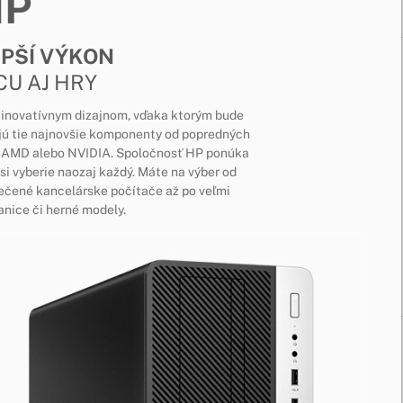
HP
EPŠÍ VÝKON
CU AJ HRY
s inovatívnym dizajnom, vďaka ktorým bude
jú tie najnovšie komponenty od popredných
el, AMD alebo NVIDIA. Spoločnosť HP ponúka
si vyberie naozaj každý. Máte na výber od
ečené kancelárske počítače až po veľmi
nice či herné modely.