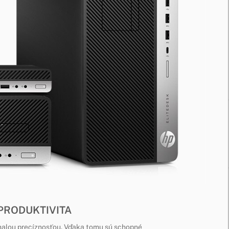
PRODUKTIVITA
nalou precíznosťou. Vďaka tomu sú schopné