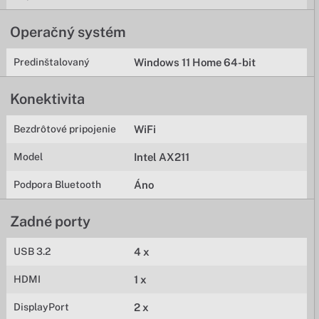
Operačný systém
Predinštalovaný
Windows 11 Home 64-bit
Konektivita
Bezdrôtové pripojenie
WiFi
Model
Intel AX211
Podpora Bluetooth
Áno
Zadné porty
USB 3.2
4 x
HDMI
1 x
DisplayPort
2 x