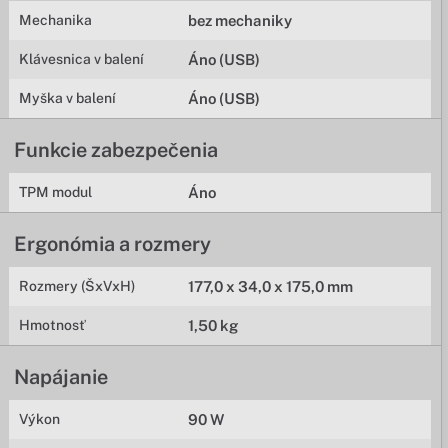
Mechanika
bez mechaniky
Klávesnica v balení
Áno (USB)
Myška v balení
Áno (USB)
Funkcie zabezpečenia
TPM modul
Áno
Ergonómia a rozmery
Rozmery (ŠxVxH)
177,0 x 34,0 x 175,0 mm
Hmotnosť
1,50 kg
Napájanie
Výkon
90 W