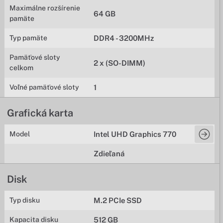
Maximálne rozšírenie
64 GB
pamäte
Typ pamäte
DDR4 - 3200MHz
Pamäťové sloty
2 x (SO-DIMM)
celkom
Voľné pamäťové sloty
1
Grafická karta
Model
Intel UHD Graphics 770
Zdieľaná
Disk
Typ disku
M.2 PCIe SSD
Kapacita disku
512 GB