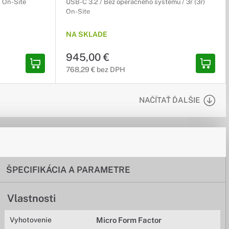
) On-Site
USB-C 3.2 / Bez operačného systému / 3r (3r)
On-Site
NA SKLADE
945,00 €
768,29 € bez DPH
NAČÍTAŤ ĎALŠIE
ŠPECIFIKÁCIA A PARAMETRE
Vlastnosti
Vyhotovenie
Micro Form Factor