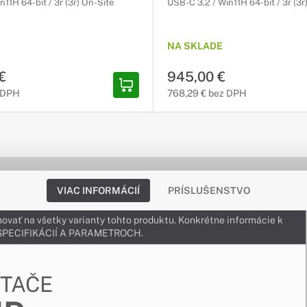
11H 64-bit / 3r (3r) On-Site
USB-C 3.2 / Win11H 64-bit / 3r (3r
NA SKLADE
€
945,00 €
 DPH
768,29 € bez DPH
VIAC INFORMÁCIÍ
PRÍSLUŠENSTVO
ovať na všetky varianty tohto produktu. Konkrétne informácie k
v ŠPECIFIKÁCIÍ A PARAMETROCH.
ÍTAČE