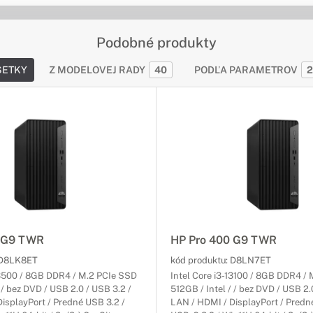
Podobné produkty
ŠETKY
Z MODELOVEJ RADY
40
PODĽA PARAMETROV
2
0 G9 TWR
HP Pro 400 G9 TWR
D8LK8ET
kód produktu:
D8LN7ET
13500 / 8GB DDR4 / M.2 PCIe SSD
Intel Core i3-13100 / 8GB DDR4 /
 / bez DVD / USB 2.0 / USB 3.2 /
512GB / Intel / / bez DVD / USB 2.
isplayPort / Predné USB 3.2 /
LAN / HDMI / DisplayPort / Predn