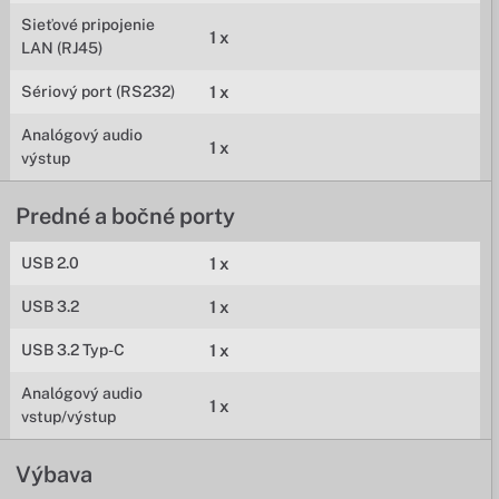
Sieťové pripojenie
1 x
LAN (RJ45)
Sériový port (RS232)
1 x
Analógový audio
1 x
výstup
Predné a bočné porty
USB 2.0
1 x
USB 3.2
1 x
USB 3.2 Typ-C
1 x
Analógový audio
1 x
vstup/výstup
Výbava