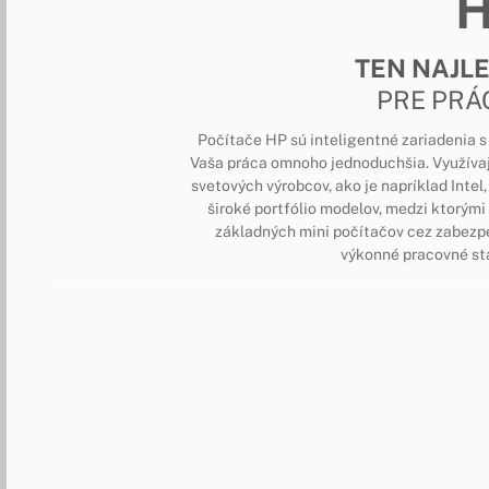
TEN NAJL
PRE PRÁ
Počítače HP sú inteligentné zariadenia 
Vaša práca omnoho jednoduchšia. Využíva
svetových výrobcov, ako je napríklad Int
široké portfólio modelov, medzi ktorými 
základných mini počítačov cez zabezp
výkonné pracovné sta