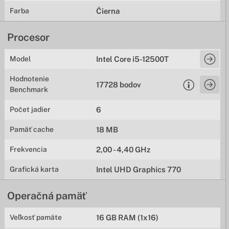
Farba
Čierna
Procesor
Model
Intel Core i5-12500T
Hodnotenie
17728 bodov
Benchmark
Počet jadier
6
Pamäť cache
18 MB
Frekvencia
2,00 - 4,40 GHz
Grafická karta
Intel UHD Graphics 770
Operačná pamäť
Veľkosť pamäte
16 GB RAM (1x16)