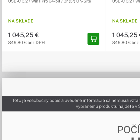
USB-C 3.2 / Win11Pro 64-bit / 3r (3r) On-Site
USB-C 3.2 / Win
NA SKLADE
NA SKLADE
1 045,25 €
1 045,25 
849,80 € bez DPH
849,80 € bez
Toto je všeobecný popis a uvedené informácie sa nemusia vzťah
vybranému produktu nájdete 
POČ