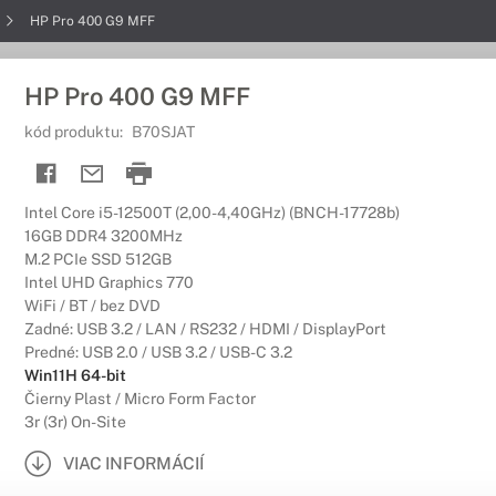
HP Pro 400 G9 MFF
HP Pro 400 G9 MFF
kód produktu:
B70SJAT
Intel Core i5-12500T (2,00-4,40GHz) (BNCH-17728b)
16GB DDR4 3200MHz
M.2 PCIe SSD 512GB
Intel UHD Graphics 770
WiFi / BT / bez DVD
Zadné: USB 3.2 / LAN / RS232 / HDMI / DisplayPort
Predné: USB 2.0 / USB 3.2 / USB-C 3.2
Win11H 64-bit
Čierny Plast / Micro Form Factor
3r (3r) On-Site
VIAC INFORMÁCIÍ