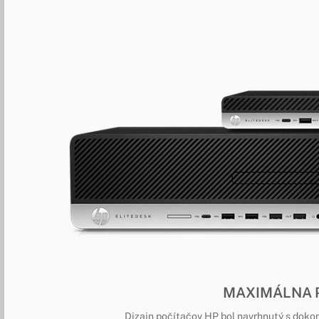
MAXIMÁLNA 
Dizajn počítačov HP bol navrhnutý s doko