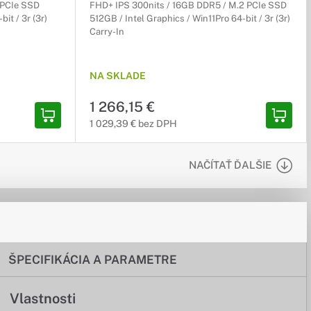
 PCIe SSD
FHD+ IPS 300nits / 16GB DDR5 / M.2 PCIe SSD
t / 3r (3r)
512GB / Intel Graphics / Win11Pro 64-bit / 3r (3r)
Carry-In
NA SKLADE
1 266,15 €
1 029,39 € bez DPH
NAČÍTAŤ ĎALŠIE
ŠPECIFIKÁCIA A PARAMETRE
Vlastnosti