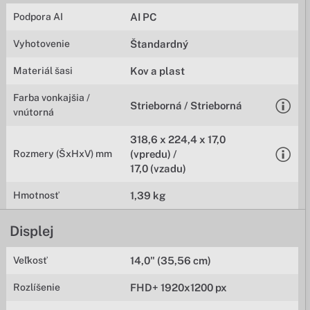
Podpora AI
AI PC
Vyhotovenie
Štandardný
Materiál šasi
Kov a plast
Farba vonkajšia /
Strieborná / Strieborná
vnútorná
318,6 x 224,4 x 17,0
Rozmery (ŠxHxV) mm
(vpredu) /
17,0 (vzadu)
Hmotnosť
1,39 kg
Displej
Veľkosť
14,0" (35,56 cm)
Rozlíšenie
FHD+ 1920x1200 px