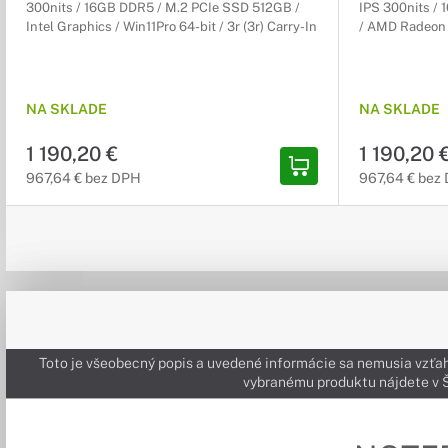
300nits / 16GB DDR5 / M.2 PCIe SSD 512GB /
IPS 300nits /
Intel Graphics / Win11Pro 64-bit / 3r (3r) Carry-In
/ AMD Radeon /
NA SKLADE
NA SKLADE
1 190,20 €
1 190,20 
967,64 € bez DPH
967,64 € bez
Toto je všeobecný popis a uvedené informácie sa nemusia vzťah
vybranému produktu nájdete 