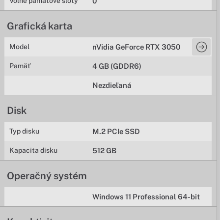
Voľne pamäťové sloty
0
Grafická karta
Model
nVidia GeForce RTX 3050
Pamäť
4 GB (GDDR6)
Nezdieľaná
Disk
Typ disku
M.2 PCIe SSD
Kapacita disku
512 GB
Operačný systém
Windows 11 Professional 64-bit