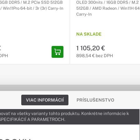
 16GB DDR5 / M.2 PCIe SSD 512GB
OLED 300nits / 16GB DDR5 / M.2
 Win11Pro 64-bit / 3r (3r) Carry-In
512GB / AMD Radeon / Win11H 64-bi
Carry-In
NA SKLADE
€
1 105,20 €
 DPH
898,54 € bez DPH
VIAC INFORMÁCIÍ
PRÍSLUŠENSTVO
ovať na všetky varianty tohto produktu. Konkrétne informácie k
v ŠPECIFIKÁCIÍ A PARAMETROCH.