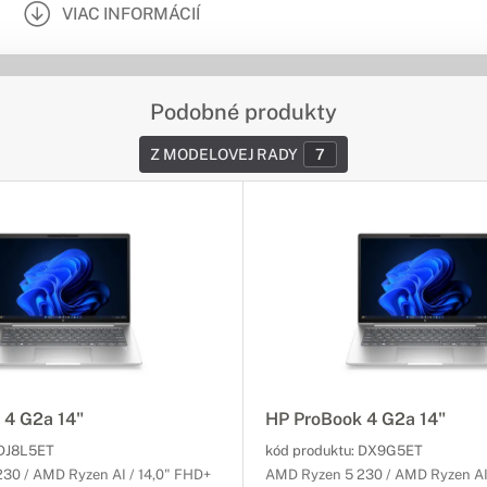
VIAC INFORMÁCIÍ
Podobné produkty
Z MODELOVEJ RADY
7
 4 G2a 14"
HP ProBook 4 G2a 14"
DJ8L5ET
kód produktu:
DX9G5ET
30 / AMD Ryzen AI / 14,0" FHD+
AMD Ryzen 5 230 / AMD Ryzen AI