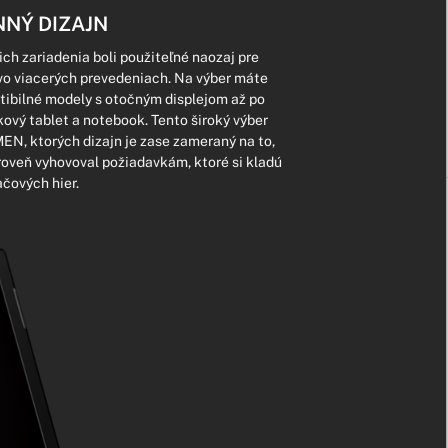
NÝ DIZAJN
ch zariadenia boli použiteľné naozaj pre
vo viacerých prevedeniach. Na výber máte
ibilné modely s otočným displejom až po
kový tablet a notebook. Tento široký výber
N, ktorých dizajn je zase zameraný na to,
roveň vyhovoval požiadavkám, ktoré si kladú
ačových hier.