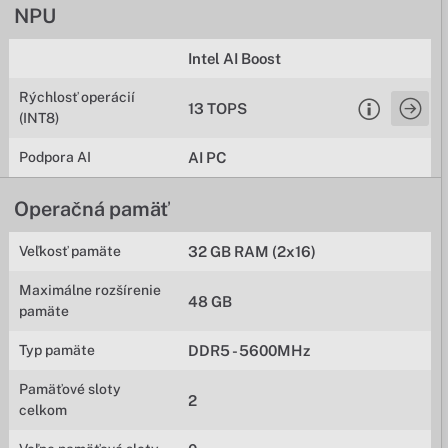
NPU
Intel AI Boost
Rýchlosť operácií
13 TOPS
(INT8)
Podpora AI
AI PC
Operačná pamäť
Veľkosť pamäte
32 GB RAM (2x16)
Maximálne rozšírenie
48 GB
pamäte
Typ pamäte
DDR5 - 5600MHz
Pamäťové sloty
2
celkom