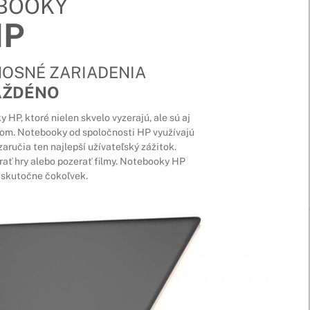
BOOKY
HP
NOSNÉ ZARIADENIA
AŽDÉNO
HP, ktoré nielen skvelo vyzerajú, ale sú aj
om. Notebooky od spoločnosti HP využívajú
aručia ten najlepší užívateľský zážitok.
hrať hry alebo pozerať filmy. Notebooky HP
 skutočne čokoľvek.