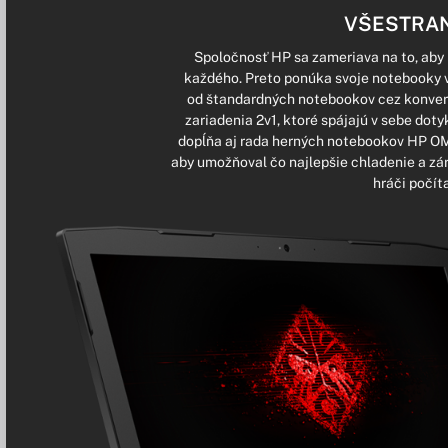
VŠESTRAN
Spoločnosť HP sa zameriava na to, aby i
každého. Preto ponúka svoje notebooky 
od štandardných notebookov cez konvert
zariadenia 2v1, ktoré spájajú v sebe doty
dopĺňa aj rada herných notebookov HP OME
aby umožňoval čo najlepšie chladenie a zá
hráči počít