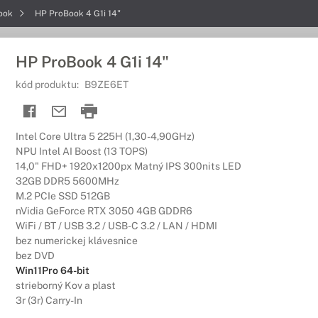
ook
HP ProBook 4 G1i 14"
HP ProBook 4 G1i 14"
kód produktu:
B9ZE6ET
Intel Core Ultra 5 225H (1,30-4,90GHz)
NPU Intel AI Boost (13 TOPS)
14,0" FHD+ 1920x1200px Matný IPS 300nits LED
32GB DDR5 5600MHz
M.2 PCIe SSD 512GB
nVidia GeForce RTX 3050 4GB GDDR6
WiFi / BT / USB 3.2 / USB-C 3.2 / LAN / HDMI
bez numerickej klávesnice
bez DVD
Win11Pro 64-bit
strieborný Kov a plast
3r (3r) Carry-In