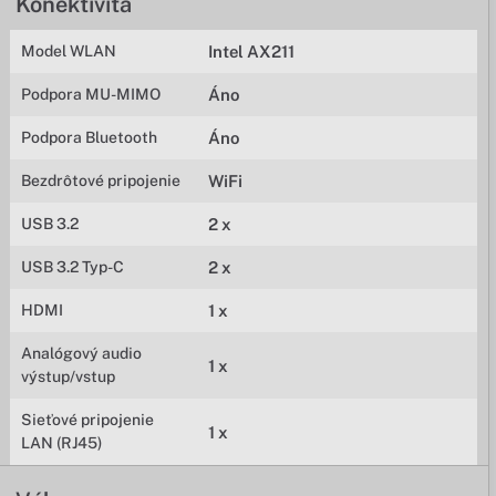
Konektivita
Model WLAN
Intel AX211
Podpora MU-MIMO
Áno
Podpora Bluetooth
Áno
Bezdrôtové pripojenie
WiFi
USB 3.2
2 x
USB 3.2 Typ-C
2 x
HDMI
1 x
Analógový audio
1 x
výstup/vstup
Sieťové pripojenie
1 x
LAN (RJ45)