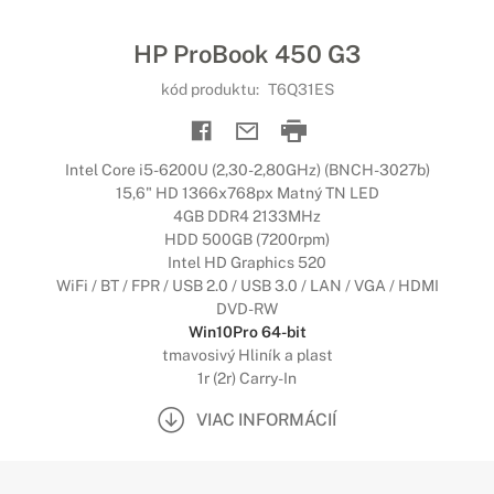
HP ProBook 450 G3
kód produktu:
T6Q31ES
Intel Core i5-6200U (2,30-2,80GHz) (BNCH-3027b)
15,6" HD 1366x768px Matný TN LED
4GB DDR4 2133MHz
HDD 500GB (7200rpm)
Intel HD Graphics 520
WiFi / BT / FPR / USB 2.0 / USB 3.0 / LAN / VGA / HDMI
DVD-RW
Win10Pro 64-bit
tmavosivý Hliník a plast
1r (2r) Carry-In
VIAC INFORMÁCIÍ