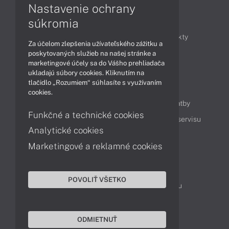
Nastavenie ochrany
Články
súkromia
Obchodné informácie
Novinky
Produkty
Za účelom zlepšenia užívateľského zážitku a
Technológie
Videá
poskytovaných služieb na našej stránke a
marketingové účely sa do Vášho prehliadača
ukladajú súbory cookies. Kliknutím na
tlačidlo „Rozumiem“ súhlasíte s využívaním
Obsah
cookies.
Ako nakupovať
Možnosti doručenia a platby
Funkčné a technické cookies
Podpora a servis
Servisné služby
Cenník servisu
Analytické cookies
Marketingové a reklamné cookies
Kontakty
043 4224 771
Obchodné oddelenie
POVOLIŤ VŠETKO
Servisné oddelenie
Reklamácia tovaru
TeamViewer (vzdialená podpora)
ODMIETNUŤ