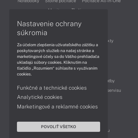
Notebooky
Stolné počítače
Počítače All-in-One
Monitory
Tlačiarne
Nastavenie ochrany
Články
súkromia
Obchodné informácie
Novinky
Produkty
Za účelom zlepšenia užívateľského zážitku a
Technológie
Videá
poskytovaných služieb na našej stránke a
marketingové účely sa do Vášho prehliadača
ukladajú súbory cookies. Kliknutím na
tlačidlo „Rozumiem“ súhlasíte s využívaním
Obsah
cookies.
Ako nakupovať
Možnosti doručenia a platby
Funkčné a technické cookies
Podpora a servis
Servisné služby
Cenník servisu
Analytické cookies
Marketingové a reklamné cookies
Kontakty
043 4224 771
Obchodné oddelenie
POVOLIŤ VŠETKO
Servisné oddelenie
Reklamácia tovaru