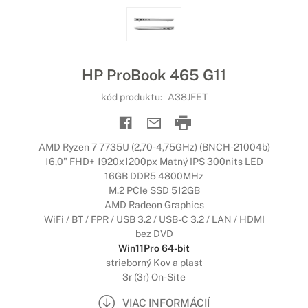
HP ProBook 465 G11
kód produktu:
A38JFET
AMD Ryzen 7 7735U (2,70-4,75GHz) (BNCH-21004b)
16,0" FHD+ 1920x1200px Matný IPS 300nits LED
16GB DDR5 4800MHz
M.2 PCIe SSD 512GB
AMD Radeon Graphics
WiFi / BT / FPR / USB 3.2 / USB-C 3.2 / LAN / HDMI
bez DVD
Win11Pro 64-bit
strieborný Kov a plast
3r (3r) On-Site
VIAC INFORMÁCIÍ