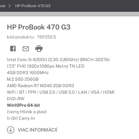
ook
HP ProBook 470 G3
HP ProBook 470 G3
kód produktu:
T6P25ES
Intel Core i5-6200U (2,30-2,80GHz) (BNCH-3027b)
17,3" FHD 1920x1080px Matný TN LED
4GB DDR3 1600MHz
M.2 SSD 256GB
AMD Radeon R7 M340 2GB DDR3
WiFi / BT / FPR / USB 2.0 / USB 3.0 / LAN / VGA / HDMI
DVD-RW
Win10Pro 64-bit
čierny Hliník a plast
1r (2r) Carry-In
VIAC INFORMÁCIÍ