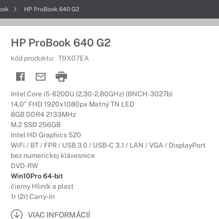
ook
HP ProBook 640 G2
HP ProBook 640 G2
kód produktu:
T9X07EA
Intel Core i5-6200U (2,30-2,80GHz) (BNCH-3027b)
14,0" FHD 1920x1080px Matný TN LED
8GB DDR4 2133MHz
M.2 SSD 256GB
Intel HD Graphics 520
WiFi / BT / FPR / USB 3.0 / USB-C 3.1 / LAN / VGA / DisplayPort
bez numerickej klávesnice
DVD-RW
Win10Pro 64-bit
čierny Hliník a plast
1r (2r) Carry-In
VIAC INFORMÁCIÍ