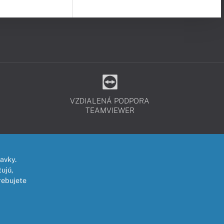
VZDIALENÁ PODPORA
TEAMVIEWER
avky.
ujú,
rebujete