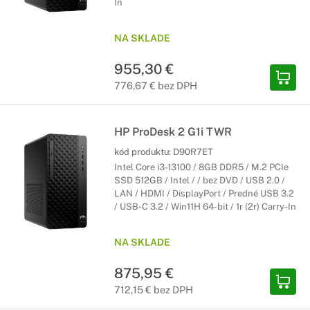
In
NA SKLADE
955,30 €
776,67 € bez DPH
HP ProDesk 2 G1i TWR
kód produktu:
D90R7ET
Intel Core i3-13100 / 8GB DDR5 / M.2 PCIe
SSD 512GB / Intel / / bez DVD / USB 2.0 /
LAN / HDMI / DisplayPort / Predné USB 3.2
/ USB-C 3.2 / Win11H 64-bit / 1r (2r) Carry-In
NA SKLADE
875,95 €
712,15 € bez DPH