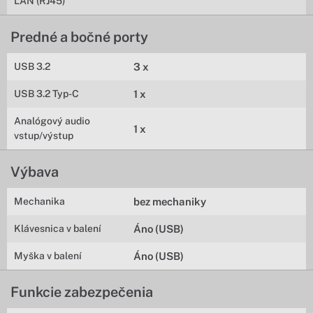
LAN (RJ45)
Predné a bočné porty
USB 3.2
3 x
USB 3.2 Typ-C
1 x
Analógový audio
1 x
vstup/výstup
Výbava
Mechanika
bez mechaniky
Klávesnica v balení
Áno (USB)
Myška v balení
Áno (USB)
Funkcie zabezpečenia