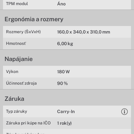
TPM modul
Áno
Ergonómia a rozmery
Rozmery (ŠxVxH)
160,0 x 340,0 x 310,0 mm
Hmotnosť
6,00 kg
Napájanie
Výkon
180 W
Účinnosť zdroja
90 %
Záruka
Typ záruky
Carry-In
Záruka pri kúpe na IČO
1 rok(y)