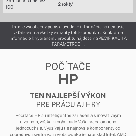
Záruka pri kúpe bez
2 rok(y)
IČO
Toto je všeobecný popis a uvedené informácie sa nemusia
vzťahovať na všetky varianty tohto produktu. Konkrétne
informácie k vybranému produktu nájdete v ŠPECIFIKÁCIÍ A
PARAMETROCH.
POČÍTAČE
HP
TEN NAJLEPŠÍ VÝKON
PRE PRÁCU AJ HRY
Počítače HP sú inteligentné zariadenia s inovatívnym
dizajnom, vďaka ktorým bude Vaša práca omnoho
jednoduchšia. Využívajú tie najnovšie komponenty od
popredných svetových výrobcov, ako je napríklad Intel, AMD