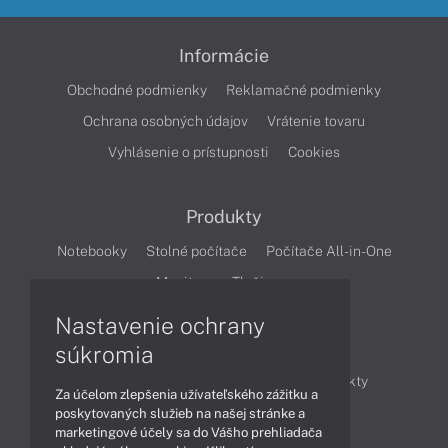
Informácie
Obchodné podmienky
Reklamačné podmienky
Ochrana osobných údajov
Vrátenie tovaru
Vyhlásenie o prístupnosti
Cookies
Produkty
Notebooky
Stolné počítače
Počítače All-in-One
Monitory
Tlačiarne
Nastavenie ochrany
Články
súkromia
Obchodné informácie
Novinky
Produkty
Za účelom zlepšenia užívateľského zážitku a
Technológie
Videá
poskytovaných služieb na našej stránke a
marketingové účely sa do Vášho prehliadača