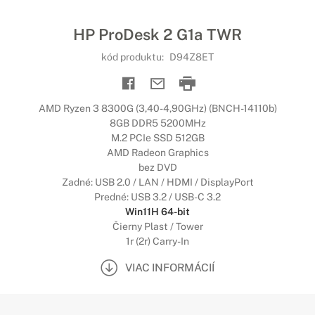
HP ProDesk 2 G1a TWR
kód produktu:
D94Z8ET
AMD Ryzen 3 8300G (3,40-4,90GHz) (BNCH-14110b)
8GB DDR5 5200MHz
M.2 PCIe SSD 512GB
AMD Radeon Graphics
bez DVD
Zadné: USB 2.0 / LAN / HDMI / DisplayPort
Predné: USB 3.2 / USB-C 3.2
Win11H 64-bit
Čierny Plast / Tower
1r (2r) Carry-In
VIAC INFORMÁCIÍ