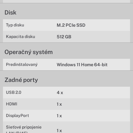
Disk
Typ disku
M.2 PCIe SSD
Kapacita disku
512 GB
Operačný systém
Predinštalovaný
Windows 11 Home 64-bit
Zadné porty
USB 2.0
4 x
HDMI
1 x
DisplayPort
1 x
Sieťové pripojenie
1 x