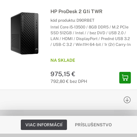
HP ProDesk 2 G1i TWR
kód produktu:
D90RBET
Intel Core i5-13500 / 8GB DDR5 / M.2 PCIe
SSD 512GB / Intel / / bez DVD / USB 2.0 /
LAN / HDMI / DisplayPort / Predné USB 3.2
/ USB-C 3.2 / Win11H 64-bit / 1r (2r) Carry-In
NA SKLADE
975,15 €
792,80 € bez DPH
VIAC INFORMÁCIÍ
PRÍSLUŠENSTVO