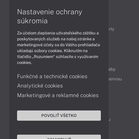
Nastavenie ochrany
Články
súkromia
Obchodné informácie
Novinky
Produkty
Za účelom zlepšenia užívateľského zážitku a
Technológie
Videá
poskytovaných služieb na našej stránke a
marketingové účely sa do Vášho prehliadača
ukladajú súbory cookies. Kliknutím na
tlačidlo „Rozumiem“ súhlasíte s využívaním
Obsah
cookies.
Ako nakupovať
Možnosti doručenia a platby
Funkčné a technické cookies
Podpora a servis
Servisné služby
Cenník servisu
Analytické cookies
Marketingové a reklamné cookies
Kontakty
043 4224 771
Obchodné oddelenie
POVOLIŤ VŠETKO
Servisné oddelenie
Reklamácia tovaru
TeamViewer (vzdialená podpora)