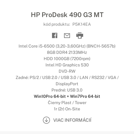
HP ProDesk 490 G3 MT
kód produktu:
P5K14EA
Intel Core i5-6500 (3,20-3,60GHz) (BNCH-5657b)
8GB DDR4 2133MHz
HDD 1000GB (7200rpm)
Intel HD Graphics 530
DVD-RW
Zadné: PS/2 / USB 2.0 / USB 3.0 / LAN / RS232 / VGA /
DisplayPort
Predné: USB 3.0
Win10Pro 64-bit + Win7Pro 64-bit
Čierny Plast / Tower
1r (2r) On-Site
VIAC INFORMÁCIÍ