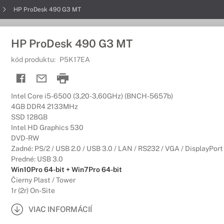
HP ProDesk 490 G3 MT
HP ProDesk 490 G3 MT
kód produktu:
P5K17EA
Intel Core i5-6500 (3,20-3,60GHz) (BNCH-5657b)
4GB DDR4 2133MHz
SSD 128GB
Intel HD Graphics 530
DVD-RW
Zadné: PS/2 / USB 2.0 / USB 3.0 / LAN / RS232 / VGA / DisplayPort
Predné: USB 3.0
Win10Pro 64-bit + Win7Pro 64-bit
Čierny Plast / Tower
1r (2r) On-Site
VIAC INFORMÁCIÍ