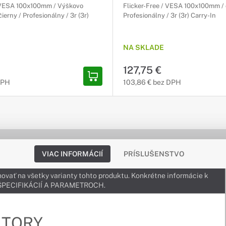
/ VESA 100x100mm / Výškovo
Flicker-Free / VESA 100x100mm / 
čierny / Profesionálny / 3r (3r)
Profesionálny / 3r (3r) Carry-In
NA SKLADE
127,75 €
DPH
103,86 € bez DPH
VIAC INFORMÁCIÍ
PRÍSLUŠENSTVO
ovať na všetky varianty tohto produktu. Konkrétne informácie k
v ŠPECIFIKÁCIÍ A PARAMETROCH.
ITORY