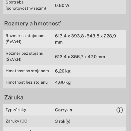
Spotreba
0,50 W
(pohotovostný režim)
Rozmery a hmotnosť
Rozmer so stojanom
613,4 x 393,8 - 543,8 x 228,9
(ŠxVxH)
mm
Rozmer bez stojanu
613,4 x 356,7 x 47,0 mm
(ŠxVxH)
Hmotnosť so stojanom
6,20 kg
Hmotnosť bez stojanu
4,60 kg
Záruka
Typ záruky
Carry-In
Záruky IČO
3 rok(y)