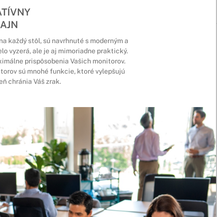
ATÍVNY
ZAJN
na každý stôl, sú navrhnuté s moderným a
o vyzerá, ale je aj mimoriadne praktický.
imálne prispôsobenia Vašich monitorov.
torov sú mnohé funkcie, ktoré vylepšujú
eň chránia Váš zrak.