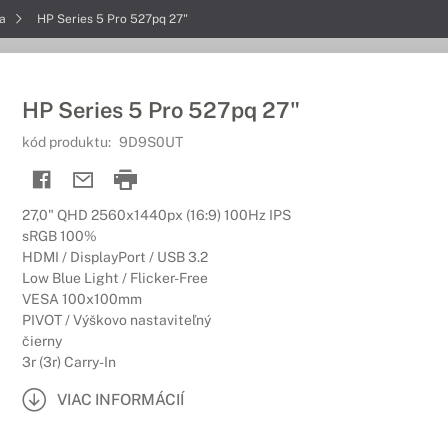
ia
HP Series 5 Pro 527pq 27"
HP Series 5 Pro 527pq 27"
kód produktu:
9D9S0UT
27,0" QHD 2560x1440px (16:9) 100Hz IPS
sRGB 100%
HDMI / DisplayPort / USB 3.2
Low Blue Light / Flicker-Free
VESA 100x100mm
PIVOT / Výškovo nastaviteľný
čierny
3r (3r) Carry-In
VIAC INFORMÁCIÍ