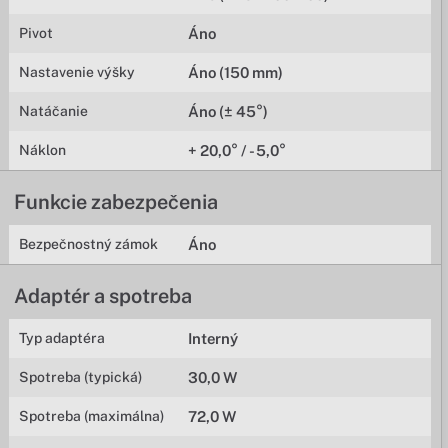
Pivot
Áno
Nastavenie výšky
Áno (150 mm)
Natáčanie
Áno (± 45°)
Náklon
+ 20,0° / - 5,0°
Funkcie zabezpečenia
Bezpečnostný zámok
Áno
Adaptér a spotreba
Typ adaptéra
Interný
Spotreba (typická)
30,0 W
Spotreba (maximálna)
72,0 W