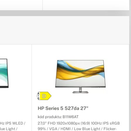
HP Series 5 527da 27"
kód produktu:
B11W6AT
0Hz IPS WLED /
27,0" FHD 1920x1080px (16:9) 100Hz IPS sRGB
ue Light /
99% / VGA / HDMI / Low Blue Light / Flicker-