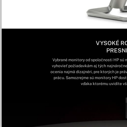
VYSOKÉ RO
PRESN
Vybrané monitory od spoločnosti HP sú n
vyhovieť požiadavkám aj tých najnáročne
ocenia najmä dizajnéri, pre ktorých je prá
prácu. Samozrejme sú monitory HP dostu
vďaka ktorému uvidíte vš