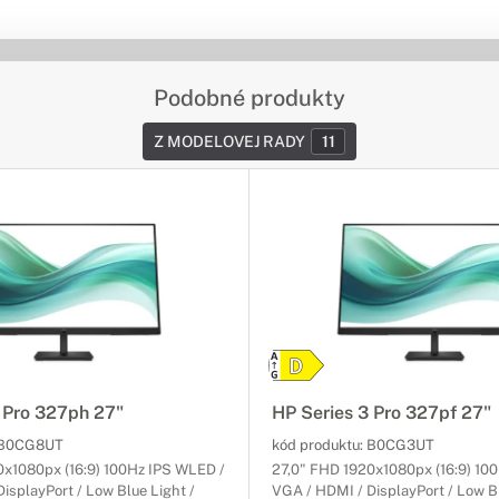
Podobné produkty
Z MODELOVEJ RADY
11
 Pro 327ph 27"
HP Series 3 Pro 327pf 27"
B0CG8UT
kód produktu:
B0CG3UT
0x1080px (16:9) 100Hz IPS WLED /
27,0" FHD 1920x1080px (16:9) 10
isplayPort / Low Blue Light /
VGA / HDMI / DisplayPort / Low Bl