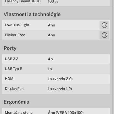
Farebný Gamut sRGB
100 %
Vlastnosti a technológie
Low Blue Light
Áno
Flicker-Free
Áno
Porty
USB 3.2
4 x
USB Typ-B
1 x
HDMI
1 x (verzia 2.0)
DisplayPort
1 x (verzia 1.2)
Ergonómia
Montáž na stenu
Áno (VESA 100x100)