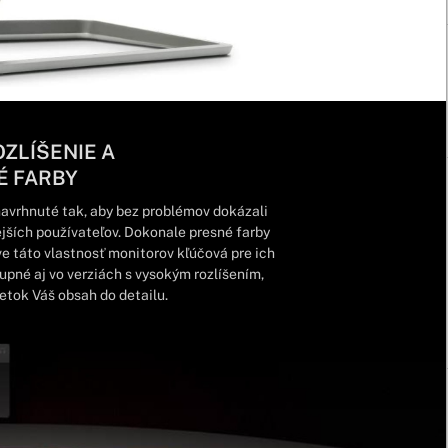
ZLÍŠENIE A
É FARBY
avrhnuté tak, aby bez problémov dokázali
jších používateľov. Dokonale presné farby
ve táto vlastnosť monitorov kľúčová pre ich
pné aj vo verziách s vysokým rozlíšením,
etok Váš obsah do detailu.