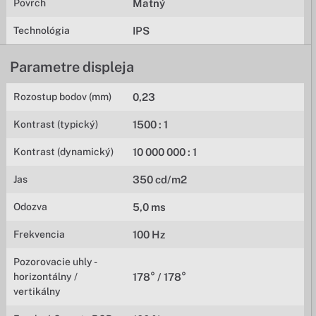
Povrch
Matný
Technológia
IPS
Parametre displeja
Rozostup bodov (mm)
0,23
Kontrast (typický)
1500 : 1
Kontrast (dynamický)
10 000 000 : 1
Jas
350 cd/m2
Odozva
5,0 ms
Frekvencia
100 Hz
Pozorovacie uhly -
horizontálny /
178° / 178°
vertikálny