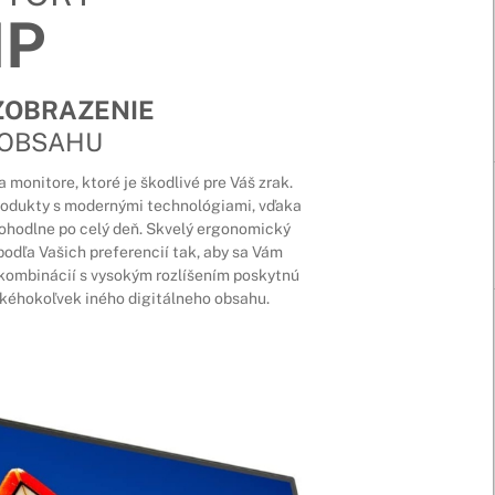
HP
ZOBRAZENIE
 OBSAHU
monitore, ktoré je škodlivé pre Váš zrak.
produkty s modernými technológiami, vďaka
ohodlne po celý deň. Skvelý ergonomický
podľa Vašich preferencií tak, aby sa Vám
v kombinácií s vysokým rozlíšením poskytnú
 akéhokoľvek iného digitálneho obsahu.