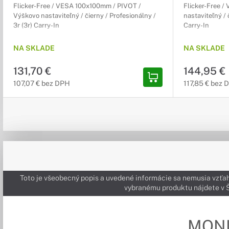
Flicker-Free / VESA 100x100mm / PIVOT /
Flicker-Free 
Výškovo nastaviteľný / čierny / Profesionálny /
nastaviteľný / 
3r (3r) Carry-In
Carry-In
NA SKLADE
NA SKLADE
131,70 €
144,95 €
107,07 € bez DPH
117,85 € bez 
Toto je všeobecný popis a uvedené informácie sa nemusia vzťah
vybranému produktu nájdete 
MON