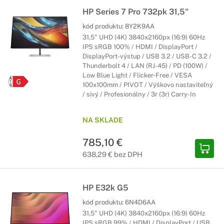
HP Series 7 Pro 732pk 31,5"
kód produktu:
8Y2K9AA
31,5" UHD (4K) 3840x2160px (16:9) 60Hz
IPS sRGB 100% / HDMI / DisplayPort /
DisplayPort-výstup / USB 3.2 / USB-C 3.2 /
Thunderbolt 4 / LAN (RJ-45) / PD (100W) /
Low Blue Light / Flicker-Free / VESA
100x100mm / PIVOT / Výškovo nastaviteľný
/ sivý / Profesionálny / 3r (3r) Carry-In
NA SKLADE
785,10 €
638,29 € bez DPH
HP E32k G5
kód produktu:
6N4D6AA
31,5" UHD (4K) 3840x2160px (16:9) 60Hz
IPS sRGB 99% / HDMI / DisplayPort / USB