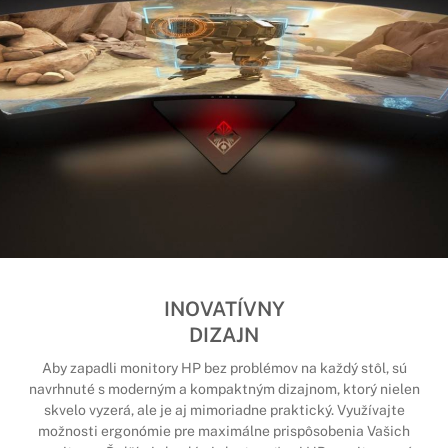
INOVATÍVNY
DIZAJN
Aby zapadli monitory HP bez problémov na každý stôl, sú
navrhnuté s moderným a kompaktným dizajnom, ktorý nielen
skvelo vyzerá, ale je aj mimoriadne praktický. Využívajte
možnosti ergonómie pre maximálne prispôsobenia Vašich