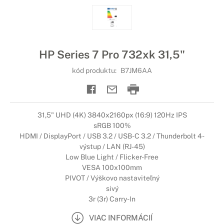
HP Series 7 Pro 732xk 31,5"
kód produktu:
B7JM6AA
31,5" UHD (4K) 3840x2160px (16:9) 120Hz IPS
sRGB 100%
HDMI / DisplayPort / USB 3.2 / USB-C 3.2 / Thunderbolt 4-
výstup / LAN (RJ-45)
Low Blue Light / Flicker-Free
VESA 100x100mm
PIVOT / Výškovo nastaviteľný
sivý
3r (3r) Carry-In
VIAC INFORMÁCIÍ