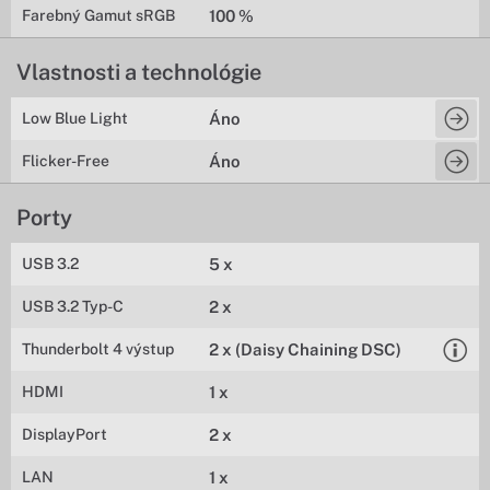
Farebný Gamut sRGB
100 %
Vlastnosti a technológie
Low Blue Light
Áno
Flicker-Free
Áno
Porty
USB 3.2
5 x
USB 3.2 Typ-C
2 x
Thunderbolt 4 výstup
2 x (Daisy Chaining DSC)
HDMI
1 x
DisplayPort
2 x
LAN
1 x