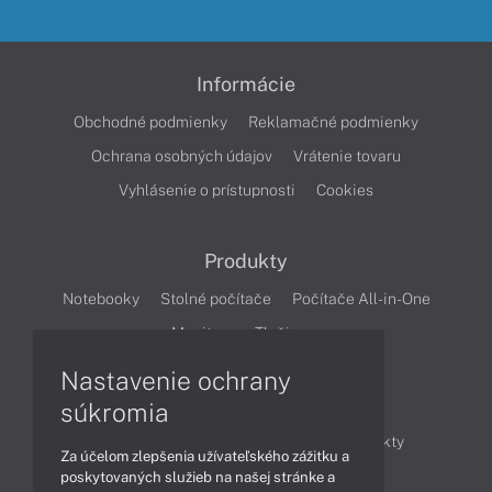
Informácie
Obchodné podmienky
Reklamačné podmienky
Ochrana osobných údajov
Vrátenie tovaru
Vyhlásenie o prístupnosti
Cookies
Produkty
Notebooky
Stolné počítače
Počítače All-in-One
Monitory
Tlačiarne
Nastavenie ochrany
Články
súkromia
Obchodné informácie
Novinky
Produkty
Za účelom zlepšenia užívateľského zážitku a
Technológie
Videá
poskytovaných služieb na našej stránke a