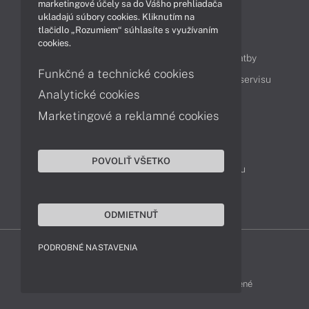
marketingové účely sa do Vášho prehliadača
ukladajú súbory cookies. Kliknutím na
tlačidlo „Rozumiem“ súhlasíte s využívaním
Obsah
cookies.
Ako nakupovať
Možnosti doručenia a platby
Funkčné a technické cookies
Podpora a servis
Servisné služby
Cenník servisu
Analytické cookies
Marketingové a reklamné cookies
Kontakty
043 4224 771
Obchodné oddelenie
POVOLIŤ VŠETKO
Servisné oddelenie
Reklamácia tovaru
TeamViewer (vzdialená podpora)
ODMIETNUŤ
PODROBNÉ NASTAVENIA
HP-SHOP © 2012 - 2026 Všetky práva vyhradené