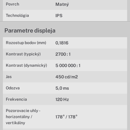
Povrch
Matný
Technológia
IPS
Parametre displeja
Rozostup bodov (mm)
0,1816
Kontrast (typický)
2700 : 1
Kontrast (dynamický)
5 000 000 : 1
Jas
450 cd/m2
Odozva
5,0 ms
Frekvencia
120 Hz
Pozorovacie uhly -
horizontálny /
178° / 178°
vertikálny