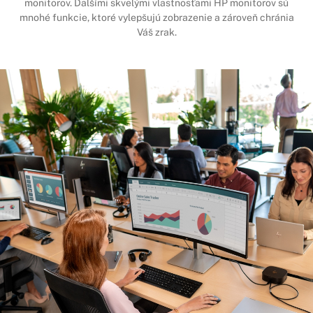
monitorov. Ďalšími skvelými vlastnosťami HP monitorov sú
mnohé funkcie, ktoré vylepšujú zobrazenie a zároveň chránia
Váš zrak.