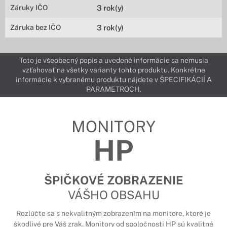
Záruky IČO
3 rok(y)
Záruka bez IČO
3 rok(y)
Toto je všeobecný popis a uvedené informácie sa nemusia
vzťahovať na všetky varianty tohto produktu. Konkrétne
informácie k vybranému produktu nájdete v ŠPECIFIKÁCIÍ A
PARAMETROCH.
MONITORY
HP
ŠPIČKOVÉ ZOBRAZENIE
VÁŠHO OBSAHU
Rozlúčte sa s nekvalitným zobrazením na monitore, ktoré je
škodlivé pre Váš zrak. Monitory od spoločnosti HP sú kvalitné