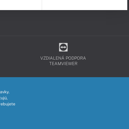
VZDIALENÁ PODPORA
TEAMVIEWER
avky.
ujú,
rebujete