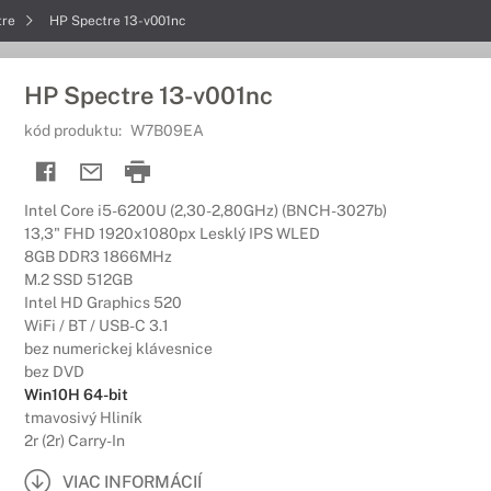
tre
HP Spectre 13-v001nc
HP Spectre 13-v001nc
kód produktu:
W7B09EA
Intel Core i5-6200U (2,30-2,80GHz) (BNCH-3027b)
13,3" FHD 1920x1080px Lesklý IPS WLED
8GB DDR3 1866MHz
M.2 SSD 512GB
Intel HD Graphics 520
WiFi / BT / USB-C 3.1
bez numerickej klávesnice
bez DVD
Win10H 64-bit
tmavosivý Hliník
2r (2r) Carry-In
VIAC INFORMÁCIÍ