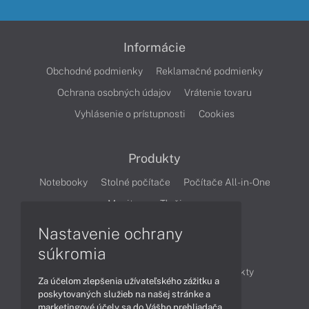
Informácie
Obchodné podmienky
Reklamačné podmienky
Ochrana osobných údajov
Vrátenie tovaru
Vyhlásenie o prístupnosti
Cookies
Produkty
Notebooky
Stolné počítače
Počítače All-in-One
Monitory
Tlačiarne
Nastavenie ochrany
Články
súkromia
Obchodné informácie
Novinky
Produkty
Za účelom zlepšenia užívateľského zážitku a
Technológie
Videá
poskytovaných služieb na našej stránke a
marketingové účely sa do Vášho prehliadača