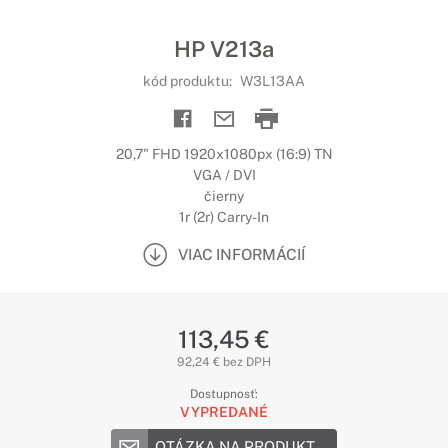
HP V213a
kód produktu:
W3L13AA
20,7" FHD 1920x1080px (16:9) TN
VGA / DVI
čierny
1r (2r) Carry-In
VIAC INFORMÁCIÍ
113,45 €
92,24 € bez DPH
Dostupnosť:
VYPREDANÉ
OTÁZKA NA PRODUKT