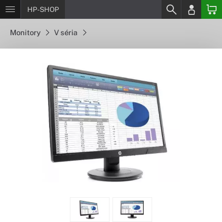
HP-SHOP
Monitory
V séria