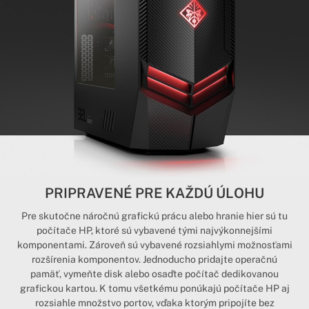
PRIPRAVENÉ PRE KAŽDÚ ÚLOHU
Pre skutočne náročnú grafickú prácu alebo hranie hier sú tu
počítače HP, ktoré sú vybavené tými najvýkonnejšími
komponentami. Zároveň sú vybavené rozsiahlymi možnosťami
rozšírenia komponentov. Jednoducho pridajte operačnú
pamäť, vymeňte disk alebo osaďte počítač dedikovanou
grafickou kartou. K tomu všetkému ponúkajú počítače HP aj
rozsiahle množstvo portov, vďaka ktorým pripojíte bez