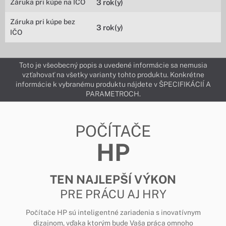
Záruka pri kúpe na IČO
3 rok(y)
Záruka pri kúpe bez
3 rok(y)
IČO
Toto je všeobecný popis a uvedené informácie sa nemusia
vzťahovať na všetky varianty tohto produktu. Konkrétne
informácie k vybranému produktu nájdete v ŠPECIFIKÁCIÍ A
PARAMETROCH.
POČÍTAČE
HP
TEN NAJLEPŠÍ VÝKON
PRE PRÁCU AJ HRY
Počítače HP sú inteligentné zariadenia s inovatívnym
dizajnom, vďaka ktorým bude Vaša práca omnoho