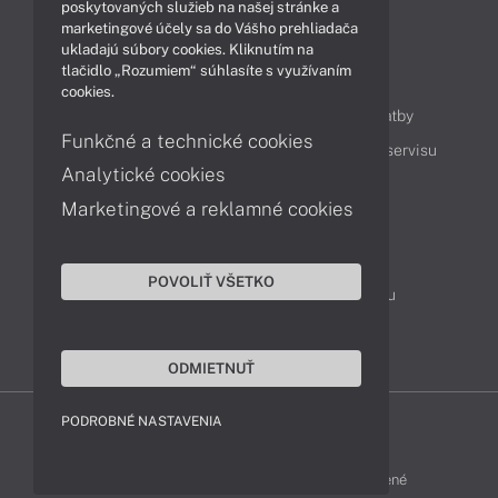
Technológie
Videá
poskytovaných služieb na našej stránke a
marketingové účely sa do Vášho prehliadača
ukladajú súbory cookies. Kliknutím na
tlačidlo „Rozumiem“ súhlasíte s využívaním
Obsah
cookies.
Ako nakupovať
Možnosti doručenia a platby
Funkčné a technické cookies
Podpora a servis
Servisné služby
Cenník servisu
Analytické cookies
Marketingové a reklamné cookies
Kontakty
043 4224 771
Obchodné oddelenie
POVOLIŤ VŠETKO
Servisné oddelenie
Reklamácia tovaru
TeamViewer (vzdialená podpora)
ODMIETNUŤ
PODROBNÉ NASTAVENIA
HP-SHOP © 2012 - 2026 Všetky práva vyhradené