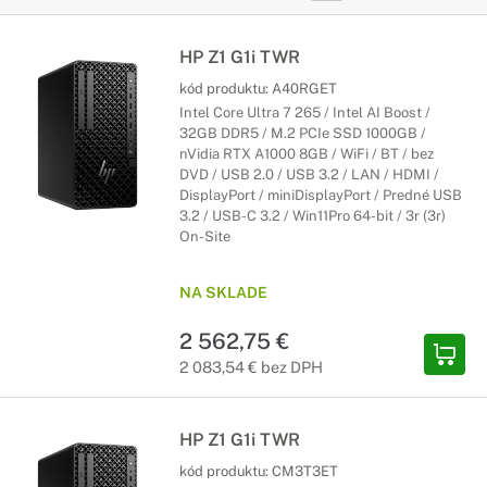
HP Z1 G1i TWR
kód produktu:
A40RGET
Intel Core Ultra 7 265 / Intel AI Boost /
32GB DDR5 / M.2 PCIe SSD 1000GB /
nVidia RTX A1000 8GB / WiFi / BT / bez
DVD / USB 2.0 / USB 3.2 / LAN / HDMI /
DisplayPort / miniDisplayPort / Predné USB
3.2 / USB-C 3.2 / Win11Pro 64-bit / 3r (3r)
On-Site
NA SKLADE
2 562,75 €
2 083,54 € bez DPH
HP Z1 G1i TWR
kód produktu:
CM3T3ET