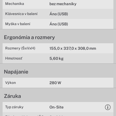
Mechanika
bez mechaniky
Klávesnica v balení
Áno (USB)
Myška v balení
Áno (USB)
Ergonómia a rozmery
Rozmery (ŠxVxH)
155,0 x 337,0 x 308,0 mm
Hmotnosť
5,60 kg
Napájanie
Výkon
280 W
Záruka
Typ záruky
On-Site