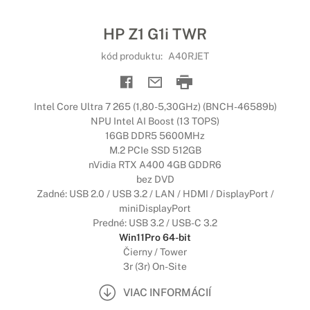
HP Z1 G1i TWR
kód produktu:
A40RJET
Intel Core Ultra 7 265 (1,80-5,30GHz) (BNCH-46589b)
NPU Intel AI Boost (13 TOPS)
16GB DDR5 5600MHz
M.2 PCIe SSD 512GB
nVidia RTX A400 4GB GDDR6
bez DVD
Zadné: USB 2.0 / USB 3.2 / LAN / HDMI / DisplayPort /
miniDisplayPort
Predné: USB 3.2 / USB-C 3.2
Win11Pro 64-bit
Čierny / Tower
3r (3r) On-Site
VIAC INFORMÁCIÍ