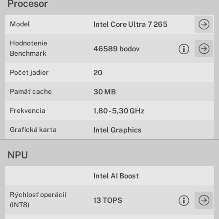
Procesor
Model
Intel Core Ultra 7 265
Hodnotenie
46589 bodov
Benchmark
Počet jadier
20
Pamäť cache
30 MB
Frekvencia
1,80 - 5,30 GHz
Grafická karta
Intel Graphics
NPU
Intel AI Boost
Rýchlosť operácií
13 TOPS
(INT8)