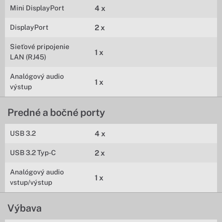
Mini DisplayPort
4 x
DisplayPort
2 x
Sieťové pripojenie
1 x
LAN (RJ45)
Analógový audio
1 x
výstup
Predné a bočné porty
USB 3.2
4 x
USB 3.2 Typ-C
2 x
Analógový audio
1 x
vstup/výstup
Výbava