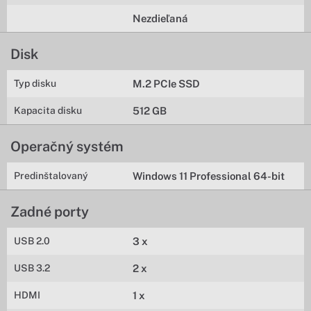
Nezdieľaná
Disk
Typ disku
M.2 PCIe SSD
Kapacita disku
512 GB
Operačný systém
Predinštalovaný
Windows 11 Professional 64-bit
Zadné porty
USB 2.0
3 x
USB 3.2
2 x
HDMI
1 x