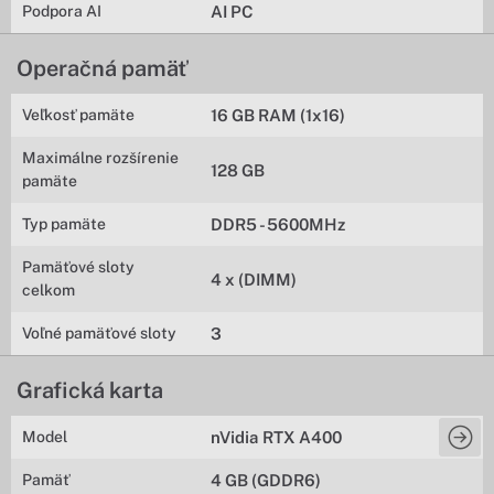
Podpora AI
AI PC
Operačná pamäť
Veľkosť pamäte
16 GB RAM (1x16)
Maximálne rozšírenie
128 GB
pamäte
Typ pamäte
DDR5 - 5600MHz
Pamäťové sloty
4 x (DIMM)
celkom
Voľné pamäťové sloty
3
Grafická karta
Model
nVidia RTX A400
Pamäť
4 GB (GDDR6)