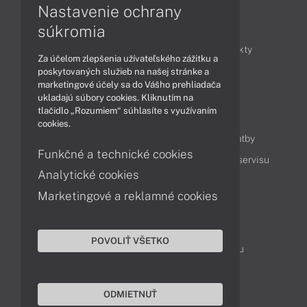
Nastavenie ochrany
Články
súkromia
Obchodné informácie
Novinky
Produkty
Za účelom zlepšenia užívateľského zážitku a
Technológie
Videá
poskytovaných služieb na našej stránke a
marketingové účely sa do Vášho prehliadača
ukladajú súbory cookies. Kliknutím na
tlačidlo „Rozumiem“ súhlasíte s využívaním
Obsah
cookies.
Ako nakupovať
Možnosti doručenia a platby
Funkčné a technické cookies
Podpora a servis
Servisné služby
Cenník servisu
Analytické cookies
Marketingové a reklamné cookies
Kontakty
043 4224 771
Obchodné oddelenie
POVOLIŤ VŠETKO
Servisné oddelenie
Reklamácia tovaru
TeamViewer (vzdialená podpora)
ODMIETNUŤ