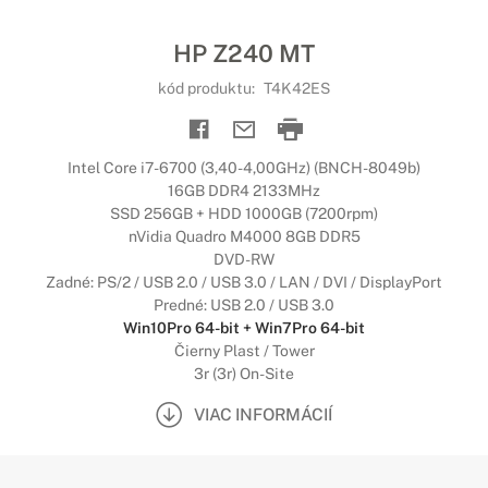
HP Z240 MT
kód produktu:
T4K42ES
Intel Core i7-6700 (3,40-4,00GHz) (BNCH-8049b)
16GB DDR4 2133MHz
SSD 256GB + HDD 1000GB (7200rpm)
nVidia Quadro M4000 8GB DDR5
DVD-RW
Zadné: PS/2 / USB 2.0 / USB 3.0 / LAN / DVI / DisplayPort
Predné: USB 2.0 / USB 3.0
Win10Pro 64-bit + Win7Pro 64-bit
Čierny Plast / Tower
3r (3r) On-Site
VIAC INFORMÁCIÍ