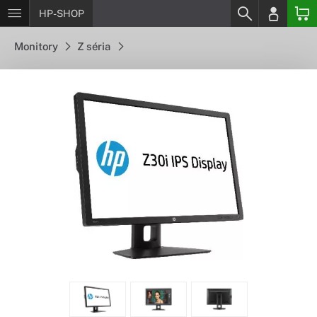
HP-SHOP
Monitory
Z séria