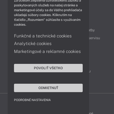
Za účelom zlepšenia užívateľského zážitku a
Technológie
Videá
poskytovaných služieb na našej stránke a
marketingové účely sa do Vášho prehliadača
ukladajú súbory cookies. Kliknutím na
tlačidlo „Rozumiem“ súhlasíte s využívaním
Obsah
cookies.
Ako nakupovať
Možnosti doručenia a platby
Funkčné a technické cookies
Podpora a servis
Servisné služby
Cenník servisu
Analytické cookies
Marketingové a reklamné cookies
Kontakty
043 4224 771
Obchodné oddelenie
POVOLIŤ VŠETKO
Servisné oddelenie
Reklamácia tovaru
TeamViewer (vzdialená podpora)
ODMIETNUŤ
PODROBNÉ NASTAVENIA
HP-SHOP © 2012 - 2026 Všetky práva vyhradené