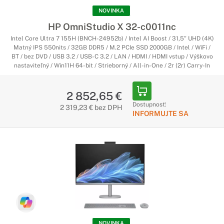
NOVINKA
HP OmniStudio X 32-c0011nc
Intel Core Ultra 7 155H (BNCH-24952b) / Intel AI Boost / 31,5" UHD (4K)
Matný IPS 550nits / 32GB DDR5 / M.2 PCIe SSD 2000GB / Intel / WiFi /
BT / bez DVD / USB 3.2 / USB-C 3.2 / LAN / HDMI / HDMI vstup / Výškovo
nastaviteľný / Win11H 64-bit / Strieborný / All-in-One / 2r (2r) Carry-In
2 852,65 €
Dostupnosť:
2 319,23 € bez DPH
INFORMUJTE SA
NOVINKA