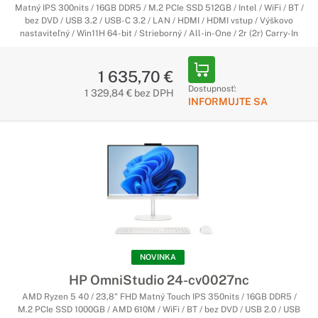
Matný IPS 300nits / 16GB DDR5 / M.2 PCIe SSD 512GB / Intel / WiFi / BT /
bez DVD / USB 3.2 / USB-C 3.2 / LAN / HDMI / HDMI vstup / Výškovo
nastaviteľný / Win11H 64-bit / Strieborný / All-in-One / 2r (2r) Carry-In
1 635,70 €
Dostupnosť:
1 329,84 € bez DPH
INFORMUJTE SA
NOVINKA
HP OmniStudio 24-cv0027nc
AMD Ryzen 5 40 / 23,8" FHD Matný Touch IPS 350nits / 16GB DDR5 /
M.2 PCIe SSD 1000GB / AMD 610M / WiFi / BT / bez DVD / USB 2.0 / USB