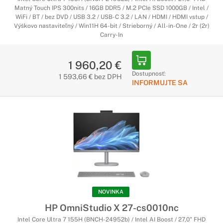
Matný Touch IPS 300nits / 16GB DDR5 / M.2 PCIe SSD 1000GB / Intel /
WiFi / BT / bez DVD / USB 3.2 / USB-C 3.2 / LAN / HDMI / HDMI vstup /
Výškovo nastaviteľný / Win11H 64-bit / Strieborný / All-in-One / 2r (2r)
Carry-In
1 960,20 €
Dostupnosť:
1 593,66 € bez DPH
INFORMUJTE SA
NOVINKA
HP OmniStudio X 27-cs0010nc
Intel Core Ultra 7 155H (BNCH-24952b) / Intel AI Boost / 27,0" FHD