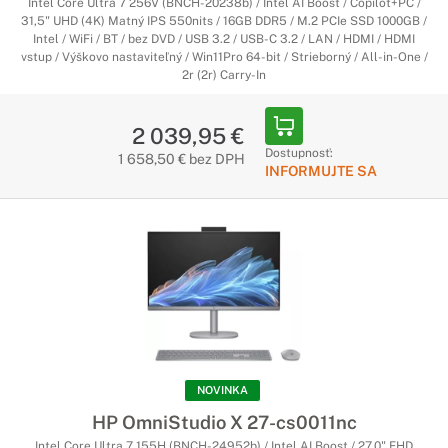
Intel Core Ultra 7 256V (BNCH-20238b) / Intel AI Boost / Copilot+PC /
31,5" UHD (4K) Matný IPS 550nits / 16GB DDR5 / M.2 PCIe SSD 1000GB /
Intel / WiFi / BT / bez DVD / USB 3.2 / USB-C 3.2 / LAN / HDMI / HDMI
vstup / Výškovo nastaviteľný / Win11Pro 64-bit / Strieborný / All-in-One /
2r (2r) Carry-In
2 039,95 €
Dostupnosť:
1 658,50 € bez DPH
INFORMUJTE SA
NOVINKA
HP OmniStudio X 27-cs0011nc
Intel Core Ultra 7 155H (BNCH-24952b) / Intel AI Boost / 27,0" FHD