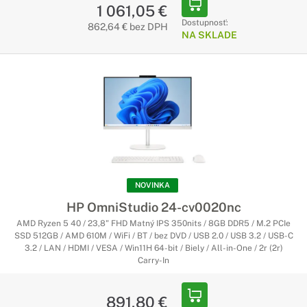
1 061,05 €
Dostupnosť:
862,64 € bez DPH
NA SKLADE
NOVINKA
HP OmniStudio 24-cv0020nc
AMD Ryzen 5 40 / 23,8" FHD Matný IPS 350nits / 8GB DDR5 / M.2 PCIe
SSD 512GB / AMD 610M / WiFi / BT / bez DVD / USB 2.0 / USB 3.2 / USB-C
3.2 / LAN / HDMI / VESA / Win11H 64-bit / Biely / All-in-One / 2r (2r)
Carry-In
891,80 €