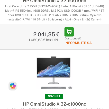
HP OmniStudio X 32-c0010nc
Intel Core Ultra 7 155H (BNCH-24952b) / Intel AI Boost / 31,5" UHD (4K)
Matný IPS 550nits / 16GB DDR5 / M.2 PCIe SSD 1000GB / Intel / WiFi / BT
/ bez DVD / USB 3.2 / USB-C 3.2 / LAN / HDMI / HDMI vstup / Výškovo
nastaviteľný / Win11H 64-bit / Strieborný / All-in-One / 2r (2r) Carry-In
2 041,35 €
Dostupnosť:
1 659,63 € bez DPH
INFORMUJTE SA
NOVINKA
HP OmniStudio X 32-c1000nc