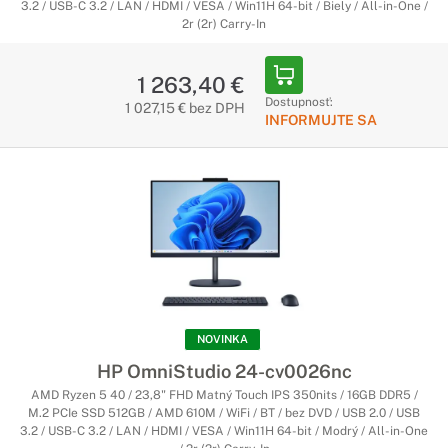
3.2 / USB-C 3.2 / LAN / HDMI / VESA / Win11H 64-bit / Biely / All-in-One /
2r (2r) Carry-In
1 263,40 €
Dostupnosť:
1 027,15 € bez DPH
INFORMUJTE SA
NOVINKA
HP OmniStudio 24-cv0026nc
AMD Ryzen 5 40 / 23,8" FHD Matný Touch IPS 350nits / 16GB DDR5 /
M.2 PCIe SSD 512GB / AMD 610M / WiFi / BT / bez DVD / USB 2.0 / USB
3.2 / USB-C 3.2 / LAN / HDMI / VESA / Win11H 64-bit / Modrý / All-in-One