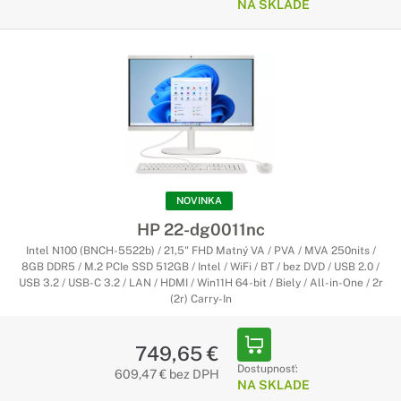
NA SKLADE
NOVINKA
HP 22-dg0011nc
Intel N100 (BNCH-5522b) / 21,5" FHD Matný VA / PVA / MVA 250nits /
8GB DDR5 / M.2 PCIe SSD 512GB / Intel / WiFi / BT / bez DVD / USB 2.0 /
USB 3.2 / USB-C 3.2 / LAN / HDMI / Win11H 64-bit / Biely / All-in-One / 2r
(2r) Carry-In
749,65 €
Dostupnosť:
609,47 € bez DPH
NA SKLADE