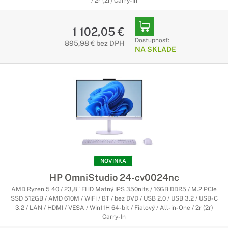
/ 2r (2r) Carry-In
1 102,05 €
Dostupnosť:
895,98 € bez DPH
NA SKLADE
NOVINKA
HP OmniStudio 24-cv0024nc
AMD Ryzen 5 40 / 23,8" FHD Matný IPS 350nits / 16GB DDR5 / M.2 PCIe
SSD 512GB / AMD 610M / WiFi / BT / bez DVD / USB 2.0 / USB 3.2 / USB-C
3.2 / LAN / HDMI / VESA / Win11H 64-bit / Fialový / All-in-One / 2r (2r)
Carry-In