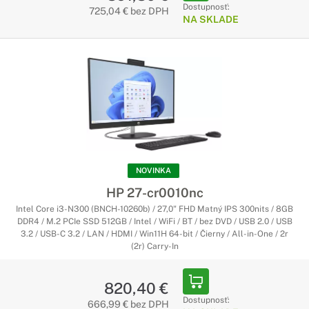
Dostupnosť:
725,04 € bez DPH
NA SKLADE
NOVINKA
HP 27-cr0010nc
Intel Core i3-N300 (BNCH-10260b) / 27,0" FHD Matný IPS 300nits / 8GB
DDR4 / M.2 PCIe SSD 512GB / Intel / WiFi / BT / bez DVD / USB 2.0 / USB
3.2 / USB-C 3.2 / LAN / HDMI / Win11H 64-bit / Čierny / All-in-One / 2r
(2r) Carry-In
820,40 €
Dostupnosť:
666,99 € bez DPH