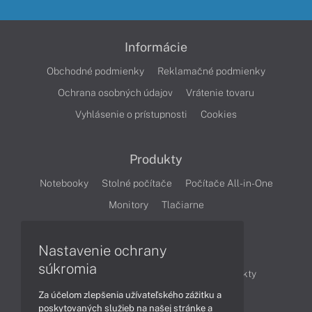
Informácie
Obchodné podmienky
Reklamačné podmienky
Ochrana osobných údajov
Vrátenie tovaru
Vyhlásenie o prístupnosti
Cookies
Produkty
Notebooky
Stolné počítače
Počítače All-in-One
Monitory
Tlačiarne
Nastavenie ochrany
Články
súkromia
Obchodné informácie
Novinky
Produkty
Za účelom zlepšenia užívateľského zážitku a
Technológie
Videá
poskytovaných služieb na našej stránke a