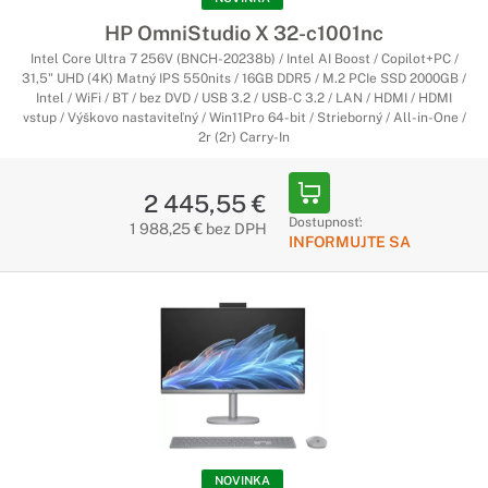
HP OmniStudio X 32-c1001nc
Intel Core Ultra 7 256V (BNCH-20238b) / Intel AI Boost / Copilot+PC /
31,5" UHD (4K) Matný IPS 550nits / 16GB DDR5 / M.2 PCIe SSD 2000GB /
Intel / WiFi / BT / bez DVD / USB 3.2 / USB-C 3.2 / LAN / HDMI / HDMI
vstup / Výškovo nastaviteľný / Win11Pro 64-bit / Strieborný / All-in-One /
2r (2r) Carry-In
2 445,55 €
Dostupnosť:
1 988,25 € bez DPH
INFORMUJTE SA
NOVINKA