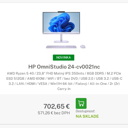
NOVINKA
HP OmniStudio 24-cv0021nc
AMD Ryzen 5 40 / 23,8" FHD Matný IPS 350nits / 8GB DDR5 / M.2 PCIe
SSD 512GB / AMD 610M / WiFi / BT / bez DVD / USB 2.0 / USB 3.2 / USB-C
3.2 / LAN / HDMI / VESA / Win11H 64-bit / Fialový / All-in-One / 2r (2r)
Carry-In
702,65 €
Dostupnosť:
571,26 € bez DPH
NA SKLADE