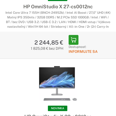
HP OmniStudio X 27-cs0012nc
Intel Core Ultra 7 155H (BNCH-24952b) / Intel AI Boost / 27,0" UHD (4K)
Matný IPS 350nits / 32GB DDR5 / M.2 PCIe SSD 1000GB / Intel / WiFi /
BT / bez DVD / USB 3.2 / USB-C 3.2 / LAN / HDMI / HDMI vstup / Výškovo
nastaviteľný / Win11H 64-bit / Strieborný / All-in-One / 2r (2r) Carry-In
2 244,85 €
Dostupnosť:
1 825,08 € bez DPH
INFORMUJTE SA
NOVINKA