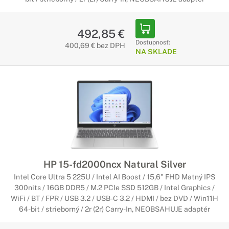
492,85 €
Dostupnosť:
400,69 € bez DPH
NA SKLADE
HP 15-fd2000ncx Natural Silver
Intel Core Ultra 5 225U / Intel AI Boost / 15,6" FHD Matný IPS
300nits / 16GB DDR5 / M.2 PCIe SSD 512GB / Intel Graphics /
WiFi / BT / FPR / USB 3.2 / USB-C 3.2 / HDMI / bez DVD / Win11H
64-bit / strieborný / 2r (2r) Carry-In, NEOBSAHUJE adaptér