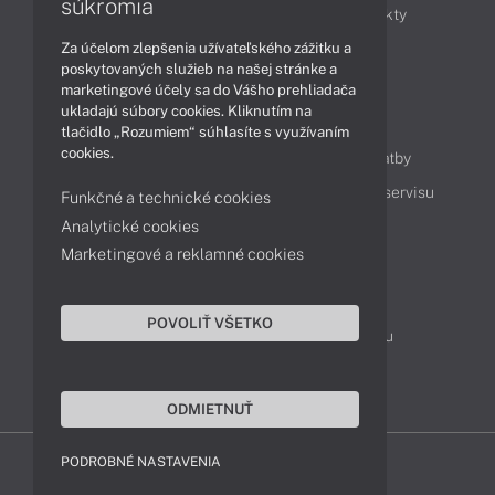
súkromia
Obchodné informácie
Novinky
Produkty
Za účelom zlepšenia užívateľského zážitku a
Technológie
Videá
poskytovaných služieb na našej stránke a
marketingové účely sa do Vášho prehliadača
ukladajú súbory cookies. Kliknutím na
Obsah
tlačidlo „Rozumiem“ súhlasíte s využívaním
cookies.
Ako nakupovať
Možnosti doručenia a platby
Podpora a servis
Servisné služby
Cenník servisu
Funkčné a technické cookies
Analytické cookies
Marketingové a reklamné cookies
Kontakty
043 4224 771
Obchodné oddelenie
POVOLIŤ VŠETKO
Servisné oddelenie
Reklamácia tovaru
TeamViewer (vzdialená podpora)
ODMIETNUŤ
PODROBNÉ NASTAVENIA