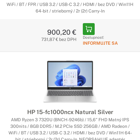
WiFi / BT / FPR / USB 3.2 / USB-C 3.2 / HDMI / bez DVD / Win11H
64-bit / strieborný / 2r (2r) Carry-In
900,20 €
Dostupnosť:
731,87 € bez DPH
INFORMUJTE SA
HP 15-fc1000ncx Natural Silver
AMD Ryzen 3 7320U (BNCH-9246b) / 15,6" FHD Matný IPS
300nits / 8GB DDR5 / M.2 PCIe SSD 256GB / AMD Radeon /
WiFi / BT / USB 3.2 / USB-C 3.2 / HDMI / bez DVD / Win11H 64-
bit / strieborný / 2r (2r) Carry-In, NEOBSAHUJE adaptér