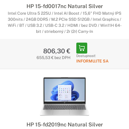
HP 15-fd0017nc Natural Silver
Intel Core Ultra 5 225U / Intel AI Boost / 15,6" FHD Matný IPS
300nits / 24GB DDR5 / M.2 PCIe SSD 512GB / Intel Graphics /
WiFi / BT / USB 3.2 / USB-C 3.2 / HDMI / bez DVD / Win11H 64-
bit / strieborný / 2r (2r) Carry-In
806,30 €
Dostupnosť:
655,53 € bez DPH
INFORMUJTE SA
HP 15-fd2019nc Natural Silver