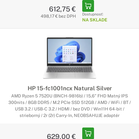
612,75 €
Dostupnosť:
498,17 € bez DPH
NA SKLADE
HP 15-fc1001ncx Natural Silver
AMD Ryzen 5 7520U (BNCH-9816b) / 15,6" FHD Matný IPS
300nits / 8GB DDR5 / M.2 PCIe SSD 512GB / AMD / WiFi / BT /
USB 3.2 / USB-C 3.2 / HDMI / bez DVD / Win11H 64-bit /
strieborný / 2r (2r) Carry-In, NEOBSAHUJE adaptér
629,00 €