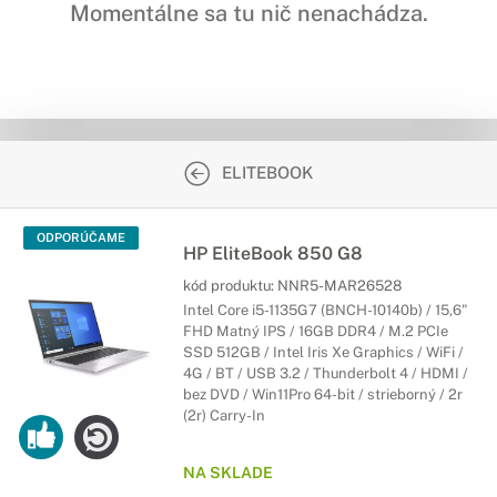
Momentálne sa tu nič nenachádza.
ELITEBOOK
ODPORÚČAME
HP EliteBook 850 G8
kód produktu:
NNR5-MAR26528
Intel Core i5-1135G7 (BNCH-10140b) / 15,6"
FHD Matný IPS / 16GB DDR4 / M.2 PCIe
SSD 512GB / Intel Iris Xe Graphics / WiFi /
4G / BT / USB 3.2 / Thunderbolt 4 / HDMI /
bez DVD / Win11Pro 64-bit / strieborný / 2r
(2r) Carry-In
NA SKLADE