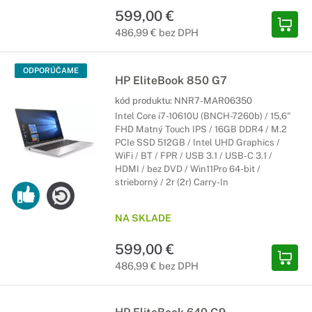
599,00 €
486,99 € bez DPH
ODPORÚČAME
HP EliteBook 850 G7
kód produktu:
NNR7-MAR06350
Intel Core i7-10610U (BNCH-7260b) / 15,6"
FHD Matný Touch IPS / 16GB DDR4 / M.2
PCIe SSD 512GB / Intel UHD Graphics /
WiFi / BT / FPR / USB 3.1 / USB-C 3.1 /
HDMI / bez DVD / Win11Pro 64-bit /
strieborný / 2r (2r) Carry-In
NA SKLADE
599,00 €
486,99 € bez DPH