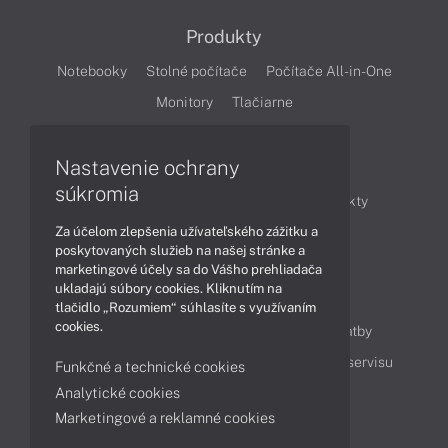
Produkty
Notebooky
Stolné počítače
Počítače All-in-One
Monitory
Tlačiarne
Nastavenie ochrany
Články
súkromia
Obchodné informácie
Novinky
Produkty
Za účelom zlepšenia užívateľského zážitku a
Technológie
Videá
poskytovaných služieb na našej stránke a
marketingové účely sa do Vášho prehliadača
ukladajú súbory cookies. Kliknutím na
Obsah
tlačidlo „Rozumiem“ súhlasíte s využívaním
cookies.
Ako nakupovať
Možnosti doručenia a platby
Podpora a servis
Servisné služby
Cenník servisu
Funkčné a technické cookies
Analytické cookies
Marketingové a reklamné cookies
Kontakty