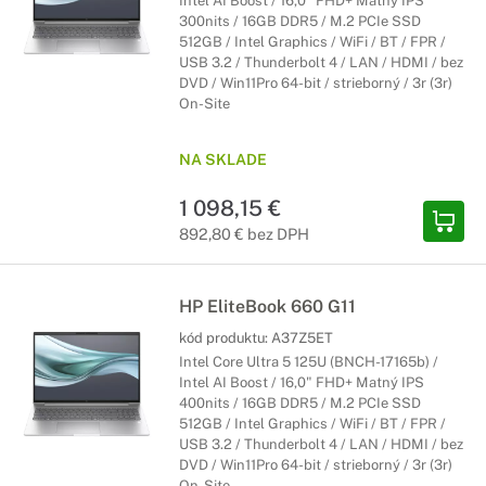
Intel AI Boost / 16,0" FHD+ Matný IPS
300nits / 16GB DDR5 / M.2 PCIe SSD
512GB / Intel Graphics / WiFi / BT / FPR /
USB 3.2 / Thunderbolt 4 / LAN / HDMI / bez
DVD / Win11Pro 64-bit / strieborný / 3r (3r)
On-Site
NA SKLADE
1 098,15 €
892,80 € bez DPH
HP EliteBook 660 G11
kód produktu:
A37Z5ET
Intel Core Ultra 5 125U (BNCH-17165b) /
Intel AI Boost / 16,0" FHD+ Matný IPS
400nits / 16GB DDR5 / M.2 PCIe SSD
512GB / Intel Graphics / WiFi / BT / FPR /
USB 3.2 / Thunderbolt 4 / LAN / HDMI / bez
DVD / Win11Pro 64-bit / strieborný / 3r (3r)
On-Site