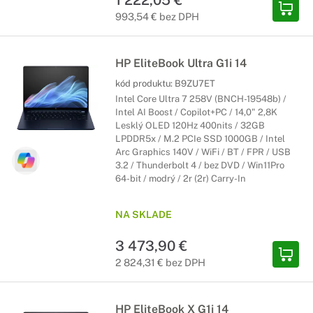
1 222,05 €
993,54 € bez DPH
HP EliteBook Ultra G1i 14
kód produktu:
B9ZU7ET
Intel Core Ultra 7 258V (BNCH-19548b) /
Intel AI Boost / Copilot+PC / 14,0" 2,8K
Lesklý OLED 120Hz 400nits / 32GB
LPDDR5x / M.2 PCIe SSD 1000GB / Intel
Arc Graphics 140V / WiFi / BT / FPR / USB
3.2 / Thunderbolt 4 / bez DVD / Win11Pro
64-bit / modrý / 2r (2r) Carry-In
NA SKLADE
3 473,90 €
2 824,31 € bez DPH
HP EliteBook X G1i 14