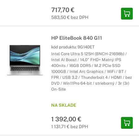
717,70 €
583,50 € bez DPH
HP EliteBook 840 G11
kód produktu:
9G140ET
Intel Core Ultra 5 125H (BNCH-21698b) /
Intel AI Boost / 14,0" FHD+ Matný IPS
400nits / 16GB DDR5 / M.2 PCIe SSD
1000GB / Intel Arc Graphics / WiFi / BT /
FPR / USB 3.2 / Thunderbolt 4 / HDMI / bez
DVD / Win11Pro 64-bit / strieborný / 3r (3r)
On-Site
NA SKLADE
1 392,00 €
1 131,71 € bez DPH