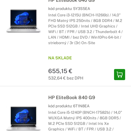
HP EliteBook 640 G9
kód produktu:
5Y3S5EA
Intel Core i3-1215U (BNCH-11266b) / 14,0"
FHD Matný IPS 250nits / 8GB DDR4 / M.2
PCIe SSD 512GB / Intel UHD Graphics /
WiFi / BT / FPR / USB 3.2 / Thunderbolt 4 /
LAN / HDMI / bez DVD / Win10Pro 64-bit /
strieborný / 3r (3r) On-Site
NA SKLADE
655,15 €
532,64 € bez DPH
HP EliteBook 840 G9
kód produktu:
6T1N8EA
Intel Core i5-1240P (BNCH-17582b) / 14,0"
WUXGA Matný IPS 400nits / 8GB DDR5 /
M.2 PCIe SSD 512GB / Intel Iris Xe
Graphics / WiFi / BT / FPR / USB 3.2 /