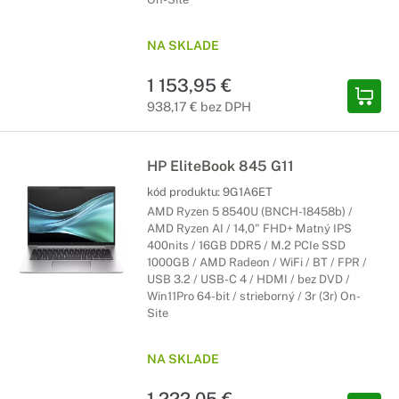
NA SKLADE
1 153,95 €
938,17 € bez DPH
HP EliteBook 845 G11
kód produktu:
9G1A6ET
AMD Ryzen 5 8540U (BNCH-18458b) /
AMD Ryzen AI / 14,0" FHD+ Matný IPS
400nits / 16GB DDR5 / M.2 PCIe SSD
1000GB / AMD Radeon / WiFi / BT / FPR /
USB 3.2 / USB-C 4 / HDMI / bez DVD /
Win11Pro 64-bit / strieborný / 3r (3r) On-
Site
NA SKLADE