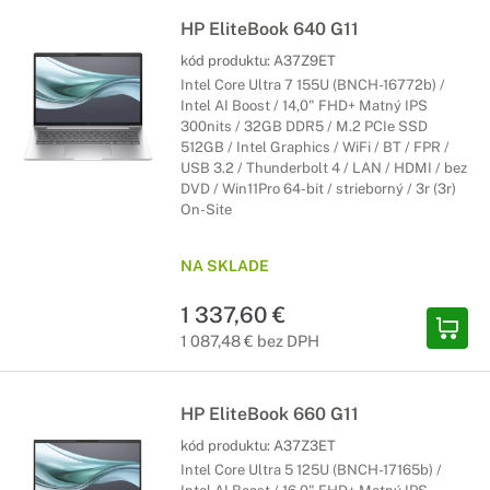
HP EliteBook 640 G11
kód produktu:
A37Z9ET
Intel Core Ultra 7 155U (BNCH-16772b) /
Intel AI Boost / 14,0" FHD+ Matný IPS
300nits / 32GB DDR5 / M.2 PCIe SSD
512GB / Intel Graphics / WiFi / BT / FPR /
USB 3.2 / Thunderbolt 4 / LAN / HDMI / bez
DVD / Win11Pro 64-bit / strieborný / 3r (3r)
On-Site
NA SKLADE
1 337,60 €
1 087,48 € bez DPH
HP EliteBook 660 G11
kód produktu:
A37Z3ET
Intel Core Ultra 5 125U (BNCH-17165b) /