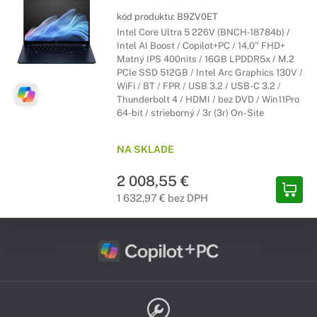
kód produktu:
B9ZV0ET
Intel Core Ultra 5 226V (BNCH-18784b) /
Intel AI Boost / Copilot+PC / 14,0" FHD+
Matný IPS 400nits / 16GB LPDDR5x / M.2
PCIe SSD 512GB / Intel Arc Graphics 130V /
WiFi / BT / FPR / USB 3.2 / USB-C 3.2 /
Thunderbolt 4 / HDMI / bez DVD / Win11Pro
64-bit / strieborný / 3r (3r) On-Site
NA SKLADE
2 008,55 €
1 632,97 € bez DPH