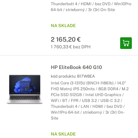
Thunderbolt 4 / HDMI / bez DVD / Win10Pro
64-bit / strieborný / 3r (3r) On-Site
NA SKLADE
2 165,20 €
1 760,33 € bez DPH
HP EliteBook 640 G10
kód produktu:
817W8EA
Intel Core i3-1315U (BNCH-11861b) / 14,0"
FHD Matný IPS 250nits / 8GB DDR4 / M.2
PCIe SSD 512GB / Intel UHD Graphics /
WiFi / BT / FPR / USB 3.2 / USB-C 3.2 /
Thunderbolt 4 / LAN / HDMI / bez DVD /
Win11Pro 64-bit / strieborný / 3r (3r) On-
Site
NA SKLADE