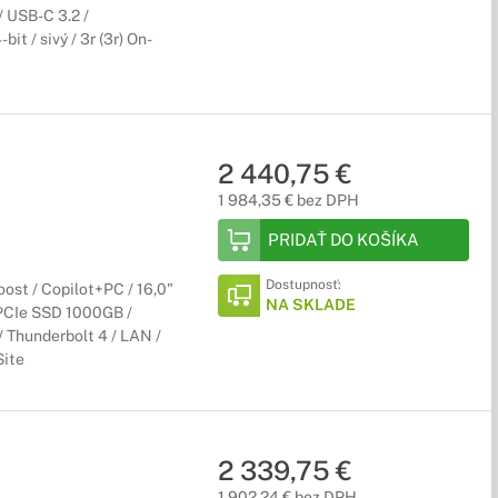
/ USB-C 3.2 /
t / sivý / 3r (3r) On-
2 440,75 €
1 984,35 € bez DPH
PRIDAŤ DO KOŠÍKA
Dostupnosť:
ost / Copilot+PC / 16,0"
NA SKLADE
PCIe SSD 1000GB /
/ Thunderbolt 4 / LAN /
Site
2 339,75 €
1 902,24 € bez DPH