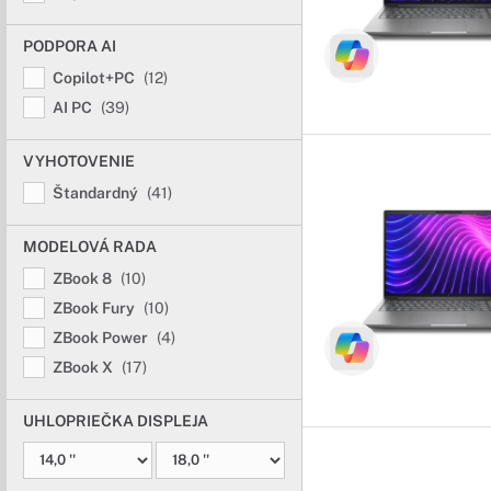
PODPORA AI
Copilot+PC
(12)
AI PC
(39)
VYHOTOVENIE
Štandardný
(41)
MODELOVÁ RADA
ZBook 8
(10)
ZBook Fury
(10)
ZBook Power
(4)
ZBook X
(17)
UHLOPRIEČKA DISPLEJA