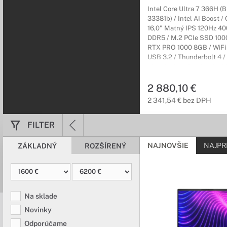
Intel Core Ultra 7 366H 
33381b) / Intel AI Boost /
16,0" Matný IPS 120Hz 40
DDR5 / M.2 PCIe SSD 100
RTX PRO 1000 8GB / WiFi 
USB 3.2 / Thunderbolt 4 
/ bez DVD / Win11Pro 64-bit
(3r) On-Site
2 880,10 €
2 341,54 € bez DPH
FILTER
NAJNOVŠIE
NAJPR
ZÁKLADNÝ
ROZŠÍRENÝ
Na sklade
Novinky
Odporúčame