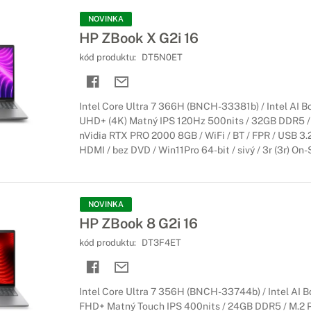
NOVINKA
HP ZBook X G2i 16
kód produktu:
DT5N0ET
Intel Core Ultra 7 366H (BNCH-33381b) / Intel AI Bo
UHD+ (4K) Matný IPS 120Hz 500nits / 32GB DDR5 /
nVidia RTX PRO 2000 8GB / WiFi / BT / FPR / USB 3.2
HDMI / bez DVD / Win11Pro 64-bit / sivý / 3r (3r) On-
NOVINKA
HP ZBook 8 G2i 16
kód produktu:
DT3F4ET
Intel Core Ultra 7 356H (BNCH-33744b) / Intel AI Bo
FHD+ Matný Touch IPS 400nits / 24GB DDR5 / M.2 