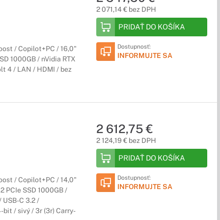
2 071,14 € bez DPH
PRIDAŤ DO KOŠÍKA
Dostupnosť:
ost / Copilot+PC / 16,0"
INFORMUJTE SA
SSD 1000GB / nVidia RTX
lt 4 / LAN / HDMI / bez
2 612,75 €
2 124,19 € bez DPH
PRIDAŤ DO KOŠÍKA
Dostupnosť:
ost / Copilot+PC / 14,0"
INFORMUJTE SA
2 PCIe SSD 1000GB /
/ USB-C 3.2 /
t / sivý / 3r (3r) Carry-