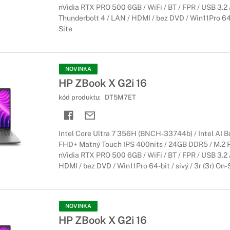
nVidia RTX PRO 500 6GB / WiFi / BT / FPR / USB 3.2 
Thunderbolt 4 / LAN / HDMI / bez DVD / Win11Pro 64-bi
Site
NOVINKA
HP ZBook X G2i 16
kód produktu:
DT5M7ET
Intel Core Ultra 7 356H (BNCH-33744b) / Intel AI Bo
FHD+ Matný Touch IPS 400nits / 24GB DDR5 / M.2 
nVidia RTX PRO 500 6GB / WiFi / BT / FPR / USB 3.2 
HDMI / bez DVD / Win11Pro 64-bit / sivý / 3r (3r) On-
NOVINKA
HP ZBook X G2i 16