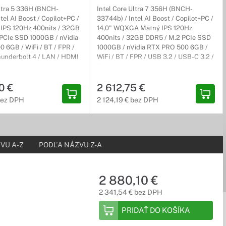
Ultra 5 336H (BNCH-
Intel Core Ultra 7 356H (BNCH-
tel AI Boost / Copilot+PC /
33744b) / Intel AI Boost / Copilot+PC /
 IPS 120Hz 400nits / 32GB
14,0" WQXGA Matný IPS 120Hz
PCIe SSD 1000GB / nVidia
400nits / 32GB DDR5 / M.2 PCIe SSD
 6GB / WiFi / BT / FPR /
1000GB / nVidia RTX PRO 500 6GB /
hunderbolt 4 / LAN / HDMI
WiFi / BT / FPR / USB 3.2 / USB-C 3.2 /
in11Pro 64-bit / sivý / 3r
Thunderbolt 4 / LAN / HDMI / bez DVD
/ Win11Pro 64-bit / sivý / 3r (3r) Carry-
0 €
In, NEOBSAHUJE adaptér
2 612,75 €
 bez DPH
2 124,19 € bez DPH
VU A-Z
PODĽA NÁZVU Z-A
2 880,10 €
2 341,54 € bez DPH
PRIDAŤ DO KOŠÍKA