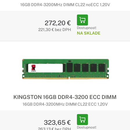
certifikované pre náročné programy, ktoré vyžadujú vysoký
16GB DDR4-3200MHz DIMM CL22 noECC 1,20V
grafický výkon. Dosiahnite bezkonkurenčnú produktivitu v
akejkoľvek pracovnej oblasti.
272,20 €
Ostatné príslušenstvo pre počítače
Dostupnosť:
221,30 € bez DPH
NA SKLADE
HP
Kvalitné doplnky k Vášmu počítaču
Prácu s počítačom viete vylepšiť množstvom rôznych
doplnkov, ktoré Vám uľahčia prácu alebo rozšíria možnosti
Vášho počítača. Vyberte si zo širokej ponuky kvalitného
príslušenstva.
KINGSTON 16GB DDR4-3200 ECC DIMM
16GB DDR4-3200MHz DIMM CL22 ECC 1,20V
323,65 €
Dostupnosť:
263,13 € bez DPH