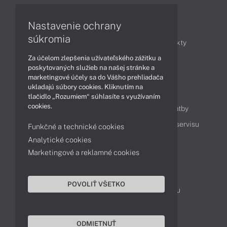
Nastavenie ochrany
Články
súkromia
Obchodné informácie
Novinky
Produkty
Za účelom zlepšenia užívateľského zážitku a
Technológie
Videá
poskytovaných služieb na našej stránke a
marketingové účely sa do Vášho prehliadača
ukladajú súbory cookies. Kliknutím na
Obsah
tlačidlo „Rozumiem“ súhlasíte s využívaním
cookies.
Ako nakupovať
Možnosti doručenia a platby
Podpora a servis
Servisné služby
Cenník servisu
Funkčné a technické cookies
Analytické cookies
Marketingové a reklamné cookies
Kontakty
043 4224 771
Obchodné oddelenie
POVOLIŤ VŠETKO
Servisné oddelenie
Reklamácia tovaru
TeamViewer (vzdialená podpora)
ODMIETNUŤ