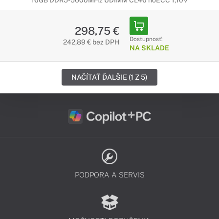
16GB DDR5-5600MHz UDIMM CL46 noECC 1,10V
298,75 €
Dostupnosť:
242,89 € bez DPH
NA SKLADE
NAČÍTAŤ ĎALŠIE (1 Z 5)
PODPORA A SERVIS