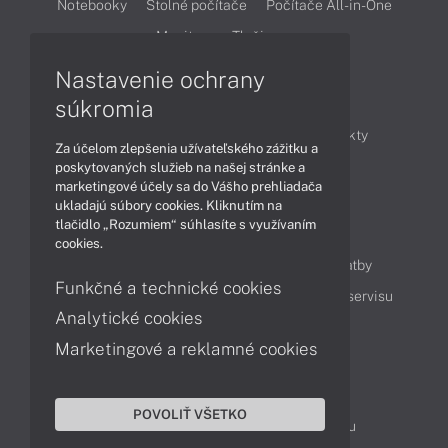
Notebooky
Stolné počítače
Počítače All-in-One
Monitory
Tlačiarne
Nastavenie ochrany
Články
súkromia
Obchodné informácie
Novinky
Produkty
Za účelom zlepšenia užívateľského zážitku a
Technológie
Videá
poskytovaných služieb na našej stránke a
marketingové účely sa do Vášho prehliadača
ukladajú súbory cookies. Kliknutím na
tlačidlo „Rozumiem“ súhlasíte s využívaním
Obsah
cookies.
Ako nakupovať
Možnosti doručenia a platby
Funkčné a technické cookies
Podpora a servis
Servisné služby
Cenník servisu
Analytické cookies
Marketingové a reklamné cookies
Kontakty
043 4224 771
Obchodné oddelenie
POVOLIŤ VŠETKO
Servisné oddelenie
Reklamácia tovaru