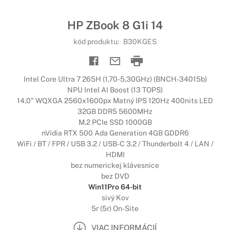
HP ZBook 8 G1i 14
kód produktu:
B30KGES
Intel Core Ultra 7 265H (1,70-5,30GHz) (BNCH-34015b)
NPU Intel AI Boost (13 TOPS)
14,0" WQXGA 2560x1600px Matný IPS 120Hz 400nits LED
32GB DDR5 5600MHz
M.2 PCIe SSD 1000GB
nVidia RTX 500 Ada Generation 4GB GDDR6
WiFi / BT / FPR / USB 3.2 / USB-C 3.2 / Thunderbolt 4 / LAN /
HDMI
bez numerickej klávesnice
bez DVD
Win11Pro 64-bit
sivý Kov
5r (5r) On-Site
VIAC INFORMÁCIÍ