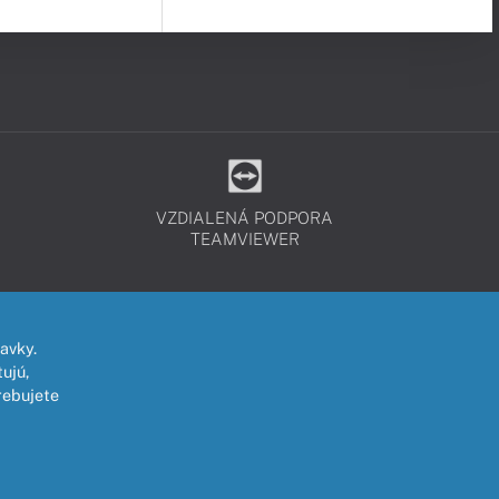
VZDIALENÁ PODPORA
TEAMVIEWER
avky.
ujú,
rebujete