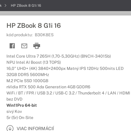
ok
HP ZBook 8 G1i 16
HP ZBook 8 G1i 16
kód produktu:
B30K8ES
Intel Core Ultra 7 265H (1,70-5,30GHz) (BNCH-34015b)
NPU Intel AI Boost (13 TOPS)
16,0" UHD+ (4K) 3840×2400px Matný IPS 120Hz 500nits LED
32GB DDR5 5600MHz
M.2 PCIe SSD 1000GB
nVidia RTX 500 Ada Generation 4GB GDDR6
WiFi / BT / FPR / USB 3.2 / USB-C 3.2 / Thunderbolt 4 / LAN / HDMI
bez DVD
Win11Pro 64-bit
sivý Kov
5r (5r) On-Site
VIAC INFORMÁCIÍ