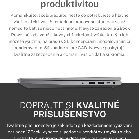
produktivitou
Komunikujte, spolupracujte, riešte čo potrebujete a hlavne
všetko efektívne. S poriadnou pracovnou stanicou sa už
nemusíte báť, že niečo nestihnete. Navyše zariadenia ZBook
Power sú vybavené šikovnými funkciami, vďaka ktorým ich
môžete využiť aj na prácu s 3D koncepciami, modelovaním či
renderovaním. Sú vhodné aj pre CAD. Navyše poskytujú
kvalitné zabezpečenie a ochranu vašich dát a súkromia.
DOPRAJTE SI
KVALITNÉ
PRÍSLUŠENSTVO
Kvalitné príslušenstvo je základom pri každodennom využívaní
zariadení ZBook. Vyberte si poriadnu
bezdrôtovú myšku
alebo
slúchadlá
. A v prípade, že budete svoju pracovnú stanicu