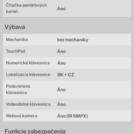
Čítačka pamäťových
Áno
kariet
Výbava
Mechanika
bez mechaniky
TouchPad
Áno
Numerická klávesnica
Áno
Lokalizácia klávesnice
SK + CZ
Podsvietená
Áno
klávesnica
Vodeodolná klávesnica
Áno
Webová kamera
Áno (IR 5MPX)
Funkcie zabezpečenia