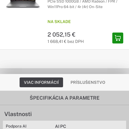
PCIe SSD 1000GB / AMD Radeon / FPR /
Win11Pro 64-bit / 4r (4r) On-Site
NA SKLADE
2 052,15 €
1 668,41 € bez DPH
VIAC INFORMÁCIÍ
PRÍSLUŠENSTVO
ŠPECIFIKÁCIA A PARAMETRE
Vlastnosti
Podpora AI
AI PC