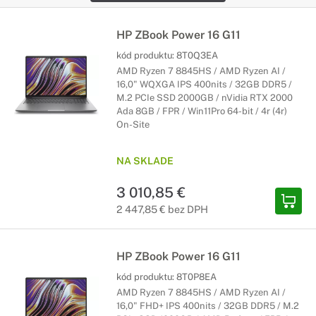
HP ZBook Power 16 G11
kód produktu:
8T0Q3EA
AMD Ryzen 7 8845HS / AMD Ryzen AI /
16,0" WQXGA IPS 400nits / 32GB DDR5 /
M.2 PCIe SSD 2000GB / nVidia RTX 2000
Ada 8GB / FPR / Win11Pro 64-bit / 4r (4r)
On-Site
NA SKLADE
3 010,85 €
2 447,85 € bez DPH
HP ZBook Power 16 G11
kód produktu:
8T0P8EA
AMD Ryzen 7 8845HS / AMD Ryzen AI /
16,0" FHD+ IPS 400nits / 32GB DDR5 / M.2