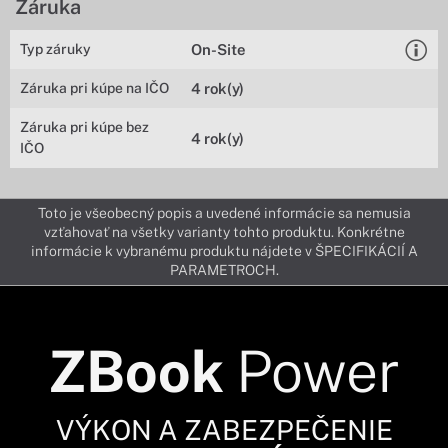
Záruka
Typ záruky
On-Site
Záruka pri kúpe na IČO
4 rok(y)
Záruka pri kúpe bez
4 rok(y)
IČO
Toto je všeobecný popis a uvedené informácie sa nemusia
vzťahovať na všetky varianty tohto produktu. Konkrétne
informácie k vybranému produktu nájdete v ŠPECIFIKÁCIÍ A
PARAMETROCH.
ZBook
Power
VÝKON A ZABEZPEČENIE