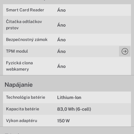
Smart Card Reader
Áno
Čítačka odtlačkov
Áno
prstov
Bezpečnostný zámok
Áno
TPM modul
Áno
Fyzická clona
Áno
webkamery
Napájanie
Technológia batérie
Lithium-Ion
Kapacita batérie
83,0 Wh (6-cell)
Výkon adaptéru
150 W