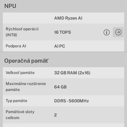
NPU
AMD Ryzen AI
Rýchlosť operácií
16 TOPS
(INT8)
Podpora AI
AI PC
Operačná pamäť
Veľkosť pamäte
32 GB RAM (2x16)
Maximálne rozšírenie
64 GB
pamäte
Typ pamäte
DDR5 - 5600MHz
Pamäťové sloty
2
celkom