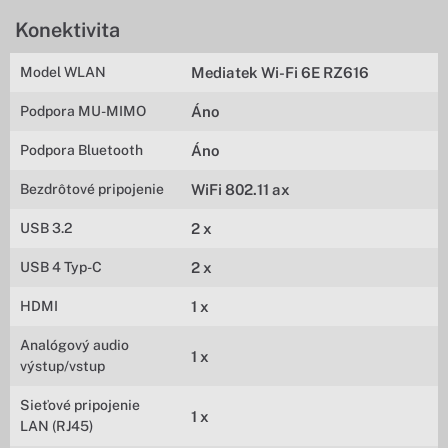
Konektivita
Model WLAN
Mediatek Wi-Fi 6E RZ616
Podpora MU-MIMO
Áno
Podpora Bluetooth
Áno
Bezdrôtové pripojenie
WiFi 802.11 ax
USB 3.2
2 x
USB 4 Typ-C
2 x
HDMI
1 x
Analógový audio
1 x
výstup/vstup
Sieťové pripojenie
1 x
LAN (RJ45)