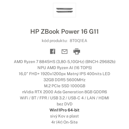
HP ZBook Power 16 G11
kód produktu:
8T0Q1EA
AMD Ryzen 7 8845HS (3,80-5,10GHz) (BNCH-29682b)
NPU AMD Ryzen AI (16 TOPS)
16,0" FHD+ 1920x1200px Matný IPS 400nits LED
32GB DDR5 5600MHz
M.2 PCIe SSD 1000GB
nVidia RTX 2000 Ada Generation 8GB GDDR6
WiFi / BT / FPR / USB 3.2 / USB-C 4 / LAN / HDMI
bez DVD
Win11Pro 64-bit
sivý Kov a plast
4r (4r) On-Site