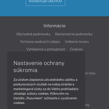
Kontaktujte OBCHOD
Informácie
Obchodné podmienky
Reklamačné podmienky
Ochrana osobných údajov
Vrátenie tovaru
Vyhlásenie o prístupnosti
Cookies
Nastavenie ochrany
Produkty
súkromia
Notebooky
Stolné počítače
Počítače All-in-One
Za účelom zlepšenia užívateľského zážitku a
Monitory
Tlačiarne
poskytovaných služieb na našej stránke a
marketingové účely sa do Vášho prehliadača
ukladajú súbory cookies. Kliknutím na
Články
tlačidlo „Rozumiem“ súhlasíte s využívaním
cookies.
Obchodné informácie
Novinky
Produkty