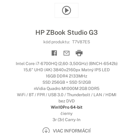
HP ZBook Studio G3
kód produktu:
T7V87ES
Intel Core i7-6700HQ (2,60-3,50GHz) (BNCH-6542b)
15,6" UHD (4K) 3840x2160px Matný IPS LED
16GB DDR4 2133MHz
SSD 256GB + SSD 512GB
nVidia Quadro M1000M 2GB DDR5
WiFi / BT / FPR / USB 3.0 / Thunderbolt / LAN / HDMI
bez DVD
Win10Pro 64-bit
čierny
3r (3r) Carry-In
VIAC INFORMÁCIÍ