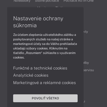
Notebooky
Stolné počítače
Počítače All-in-One
Monitory
Tlačiarne
Nastavenie ochrany
Články
súkromia
Obchodné informácie
Novinky
Produkty
Za účelom zlepšenia užívateľského zážitku a
Technológie
Videá
poskytovaných služieb na našej stránke a
marketingové účely sa do Vášho prehliadača
ukladajú súbory cookies. Kliknutím na
tlačidlo „Rozumiem“ súhlasíte s využívaním
Obsah
cookies.
Ako nakupovať
Možnosti doručenia a platby
Funkčné a technické cookies
Podpora a servis
Servisné služby
Cenník servisu
Analytické cookies
Marketingové a reklamné cookies
Kontakty
043 4224 771
Obchodné oddelenie
POVOLIŤ VŠETKO
Servisné oddelenie
Reklamácia tovaru