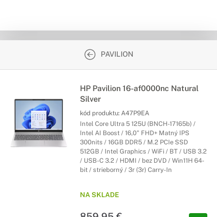
PAVILION
HP Pavilion 16-af0000nc Natural
Silver
kód produktu:
A47P9EA
Intel Core Ultra 5 125U (BNCH-17165b) /
Intel AI Boost / 16,0" FHD+ Matný IPS
300nits / 16GB DDR5 / M.2 PCIe SSD
512GB / Intel Graphics / WiFi / BT / USB 3.2
/ USB-C 3.2 / HDMI / bez DVD / Win11H 64-
bit / strieborný / 3r (3r) Carry-In
NA SKLADE
859,95 €