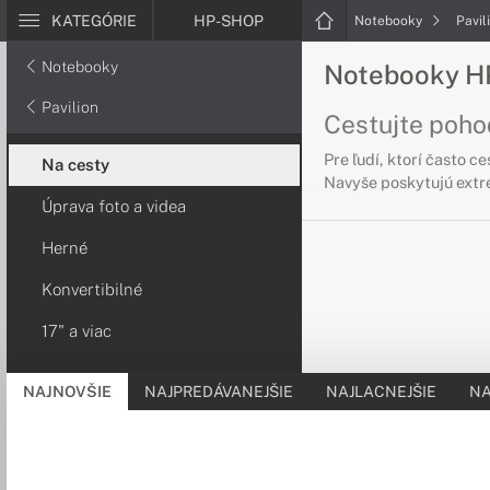
KATEGÓRIE
HP-SHOP
Notebooky
Pavil
Notebooky
Notebooky HP
Pavilion
Cestujte poho
Pre ľudí, ktorí často 
Na cesty
Navyše poskytujú extré
Úprava foto a videa
Herné
Konvertibilné
17" a viac
NAJNOVŠIE
NAJPREDÁVANEJŠIE
NAJLACNEJŠIE
NA