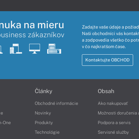
nuka na mieru
Zadajte vaše údaje a požiad
business zákazníkov
Naši obchodníci vás kontakt
a zodpovedia všetko čo pot
v čo najkratšom čase.
Kontaktujte OBCHOD
Články
Obsah
Obchodné informácie
Ako nakupovať
če
Novinky
Možnosti doručenia 
in-One
Produkty
Podpora a servis
Technológie
Servisné služby