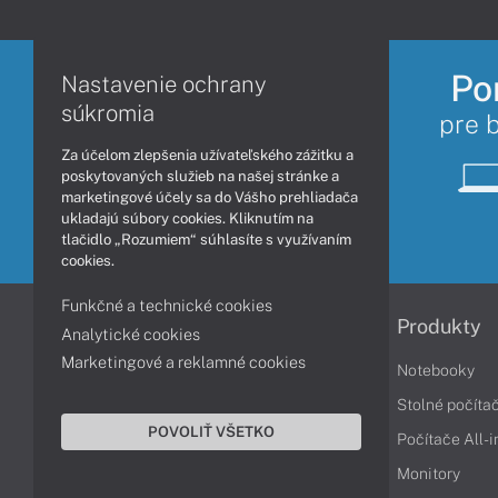
Po
Nastavenie ochrany
súkromia
pre 
Za účelom zlepšenia užívateľského zážitku a
poskytovaných služieb na našej stránke a
marketingové účely sa do Vášho prehliadača
ukladajú súbory cookies. Kliknutím na
tlačidlo „Rozumiem“ súhlasíte s využívaním
cookies.
Funkčné a technické cookies
Informácie
Produkty
Analytické cookies
Marketingové a reklamné cookies
Obchodné podmienky
Notebooky
Reklamačné podmienky
Stolné počíta
POVOLIŤ VŠETKO
Ochrana osobných údajov
Počítače All-
Vrátenie tovaru
Monitory