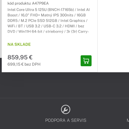
kód produktu:
A47P9EA
Intel Core Ultra 5 125U (BNCH-17165b) / Intel AI
Boost / 16,0" FHD+ Matný IPS 300nits / 16GB
DDR5 / M.2 PCIe SSD 512GB / Intel Graphics /
WiFi / BT / USB 3.2 / USB-C 3.2 / HDMI / bez
DVD / Win11H 64-bit / strieborný / 3r (3r) Carry-
In
NA SKLADE
859,95 €
699,15 € bez DPH
PODPORA A SERVIS