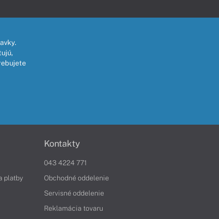
avky.
ujú,
rebujete
Kontakty
043 4224 771
a platby
Obchodné oddelenie
Servisné oddelenie
Reklamácia tovaru