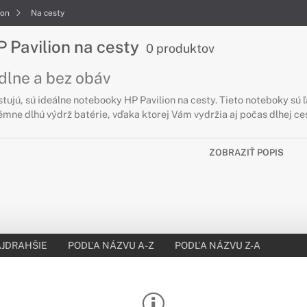
ion
Na cesty
 Pavilion na cesty
0 produktov
dlne a bez obáv
cestujú, sú ideálne notebooky HP Pavilion na cesty. Tieto noteboky
mne dlhú výdrž batérie, vďaka ktorej Vám vydržia aj počas dlhej ces
ZOBRAZIŤ POPIS
JDRAHŠIE
PODĽA NÁZVU A-Z
PODĽA NÁZVU Z-A