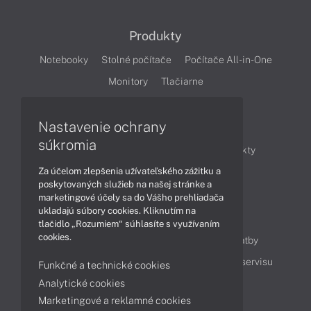
Produkty
Notebooky
Stolné počítače
Počítače All-in-One
Monitory
Tlačiarne
Nastavenie ochrany
Články
súkromia
Obchodné informácie
Novinky
Produkty
Za účelom zlepšenia užívateľského zážitku a
Technológie
Videá
poskytovaných služieb na našej stránke a
marketingové účely sa do Vášho prehliadača
ukladajú súbory cookies. Kliknutím na
Obsah
tlačidlo „Rozumiem“ súhlasíte s využívaním
cookies.
Ako nakupovať
Možnosti doručenia a platby
Podpora a servis
Servisné služby
Cenník servisu
Funkčné a technické cookies
Analytické cookies
Marketingové a reklamné cookies
Kontakty