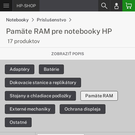
HP-SHOP
Notebooky
Príslušenstvo
Pamäte RAM pre notebooky HP
17 produktov
Vylepšite rýchlosť Vášho notebooku
ZOBRAZIŤ POPIS
Operačná pamäť RAM je dôležitou súčasťou každého
Adaptéry
Batérie
notebooku. Vďaka nej dokáže zvládať notebook náročné
úlohy, ako je napr. rendering či zložitý multitasking.
Dokovacie stanice a replikátory
Stojany a chladiace podložky
Pamäte RAM
Externé mechaniky
Ochrana displeja
Ostatné