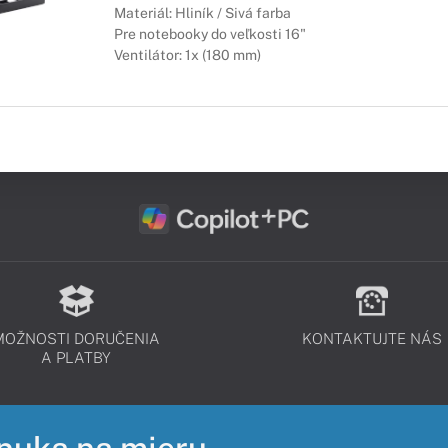
Materiál: Hliník / Sivá farba
Pre notebooky do veľkosti 16"
Ventilátor: 1x (180 mm)
MOŽNOSTI DORUČENIA
KONTAKTUJTE NÁS
A PLATBY