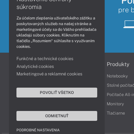
Po
súkromia
pre 
Za účelom zlepšenia užívateľského zážitku a
poskytovaných služieb na našej stránke a
marketingové účely sa do Vášho prehliadača
ukladajú súbory cookies. Kliknutím na
tlačidlo „Rozumiem“ súhlasíte s využívaním
cookies.
Funkčné a technické cookies
Informácie
Produkty
Analytické cookies
Marketingové a reklamné cookies
Obchodné podmienky
Notebooky
Reklamačné podmienky
Stolné počíta
POVOLIŤ VŠETKO
Ochrana osobných údajov
Počítače All-
Vrátenie tovaru
Monitory
Vyhlásenie o prístupnosti
Tlačiarne
ODMIETNUŤ
Cookies
PODROBNÉ NASTAVENIA