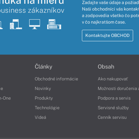
nuka na mieru
Zadajte vaše údaje a požiad
business zákazníkov
Naši obchodníci vás kontakt
a zodpovedia všetko čo pot
v čo najkratšom čase.
Kontaktujte OBCHOD
Články
Obsah
Obchodné informácie
Ako nakupovať
če
Novinky
Možnosti doručenia 
in-One
Produkty
Podpora a servis
Technológie
Servisné služby
Videá
Cenník servisu