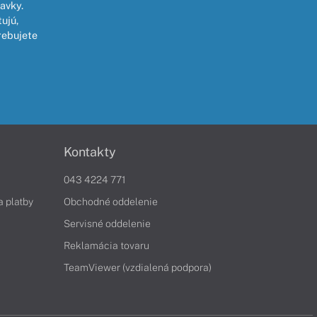
avky.
ujú,
rebujete
Kontakty
043 4224 771
a platby
Obchodné oddelenie
Servisné oddelenie
Reklamácia tovaru
TeamViewer (vzdialená podpora)