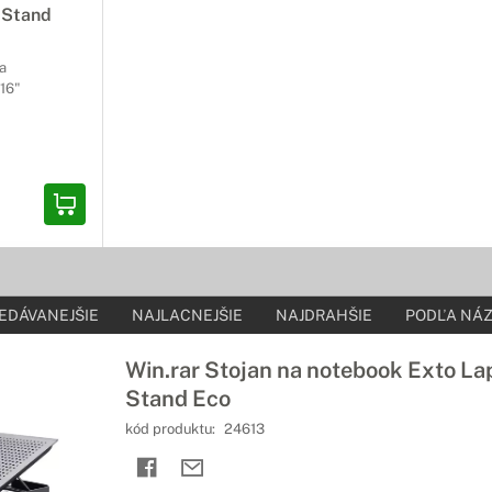
 Stand
ba
 16"
EDÁVANEJŠIE
NAJLACNEJŠIE
NAJDRAHŠIE
PODĽA NÁZ
Win.rar Stojan na notebook Exto La
Stand Eco
kód produktu:
24613