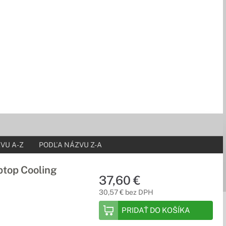
VU A-Z
PODĽA NÁZVU Z-A
ptop Cooling
37,60 €
30,57 € bez DPH
PRIDAŤ DO KOŠÍKA