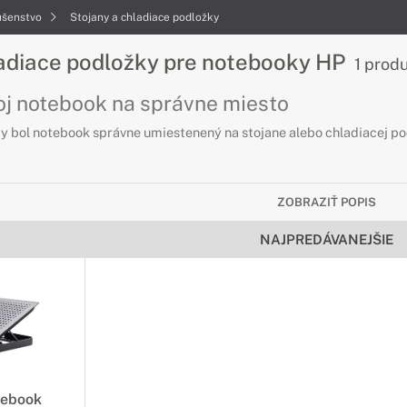
ušenstvo
Stojany a chladiace podložky
ladiace podložky pre notebooky HP
1 prod
oj notebook na správne miesto
 aby bol notebook správne umiestenený na stojane alebo chladiacej 
ZOBRAZIŤ POPIS
NAJPREDÁVANEJŠIE
tebook