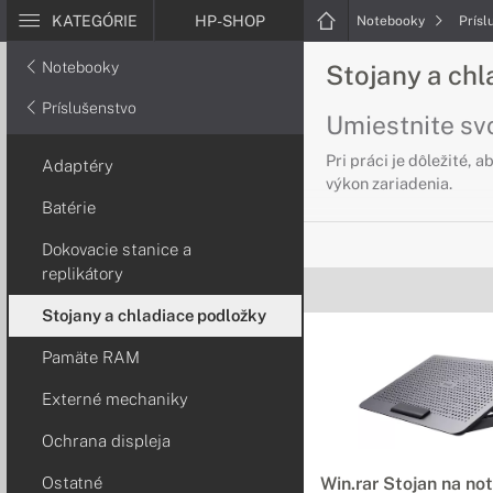
KATEGÓRIE
HP-SHOP
Notebooky
Prísl
Notebooky
Stojany a ch
Príslušenstvo
Umiestnite sv
Pri práci je dôležité,
Adaptéry
výkon zariadenia.
Batérie
Dokovacie stanice a
replikátory
Stojany a chladiace podložky
Pamäte RAM
Externé mechaniky
Ochrana displeja
Ostatné
Win.rar Stojan na no