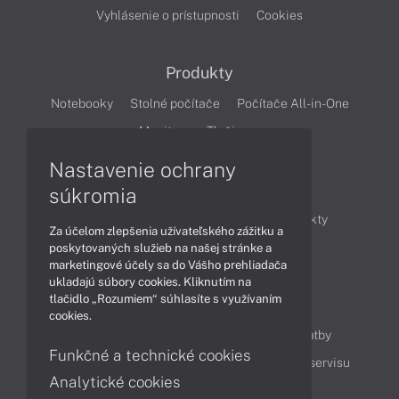
Vyhlásenie o prístupnosti
Cookies
Produkty
Notebooky
Stolné počítače
Počítače All-in-One
Monitory
Tlačiarne
Nastavenie ochrany
Články
súkromia
Obchodné informácie
Novinky
Produkty
Za účelom zlepšenia užívateľského zážitku a
Technológie
Videá
poskytovaných služieb na našej stránke a
marketingové účely sa do Vášho prehliadača
ukladajú súbory cookies. Kliknutím na
tlačidlo „Rozumiem“ súhlasíte s využívaním
Obsah
cookies.
Ako nakupovať
Možnosti doručenia a platby
Funkčné a technické cookies
Podpora a servis
Servisné služby
Cenník servisu
Analytické cookies