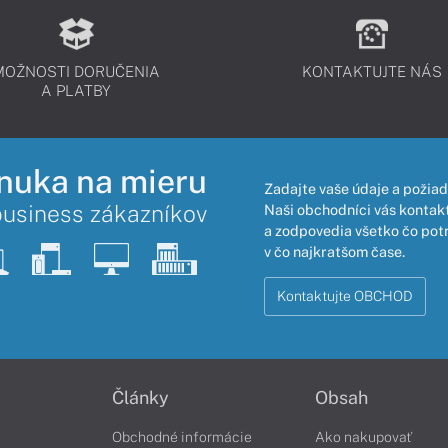
MOŽNOSTI DORUČENIA
KONTAKTUJTE NÁS
A PLATBY
nuka na mieru
Zadajte vaše údaje a požiad
business zákazníkov
Naši obchodníci vás kontakt
a zodpovedia všetko čo pot
v čo najkratšom čase.
Kontaktujte OBCHOD
Články
Obsah
Obchodné informácie
Ako nakupovať