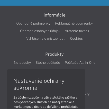
Informácie
Obchodné podmienky
Reklamačné podmienky
Ochrana osobných údajov
Vrátenie tovaru
Vyhlásenie o prístupnosti
Cookies
Produkty
Notebooky
Stolné počítače
Počítače All-in-One
Monitory
Tlačiarne
Nastavenie ochrany
Články
súkromia
Obchodné informácie
Novinky
Produkty
Za účelom zlepšenia užívateľského zážitku a
Technológie
Videá
poskytovaných služieb na našej stránke a
marketingové účely sa do Vášho prehliadača