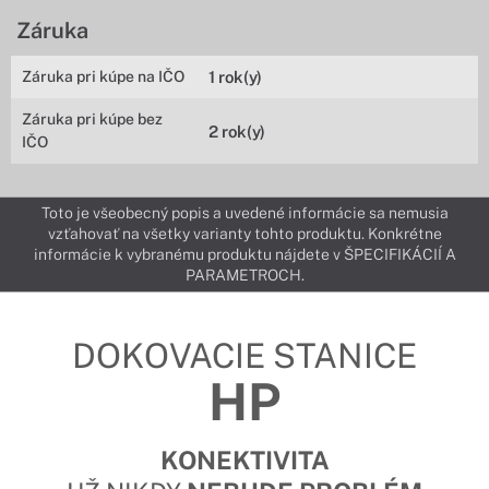
Záruka
Záruka pri kúpe na IČO
1 rok(y)
Záruka pri kúpe bez
2 rok(y)
IČO
Toto je všeobecný popis a uvedené informácie sa nemusia
vzťahovať na všetky varianty tohto produktu. Konkrétne
informácie k vybranému produktu nájdete v ŠPECIFIKÁCIÍ A
PARAMETROCH.
DOKOVACIE STANICE
HP
KONEKTIVITA