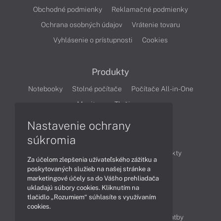
Obchodné podmienky
Reklamačné podmienky
Ochrana osobných údajov
Vrátenie tovaru
Vyhlásenie o prístupnosti
Cookies
Produkty
Notebooky
Stolné počítače
Počítače All-in-One
Monitory
Tlačiarne
Nastavenie ochrany
Články
súkromia
Obchodné informácie
Novinky
Produkty
Za účelom zlepšenia užívateľského zážitku a
Technológie
Videá
poskytovaných služieb na našej stránke a
marketingové účely sa do Vášho prehliadača
ukladajú súbory cookies. Kliknutím na
tlačidlo „Rozumiem“ súhlasíte s využívaním
Obsah
cookies.
Ako nakupovať
Možnosti doručenia a platby