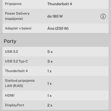
Pripojenie
Thunderbolt 4
Power Delivery
do 180 W
(napájanie)
Adaptér v balení
Áno (230 W)
Porty
USB 3.2
5 x
USB 3.2 Typ-C
3 x
Thunderbolt 4
1 x
Sieťové pripojenie
1 x
LAN (RJ45)
HDMI
1 x
DisplayPort
2 x